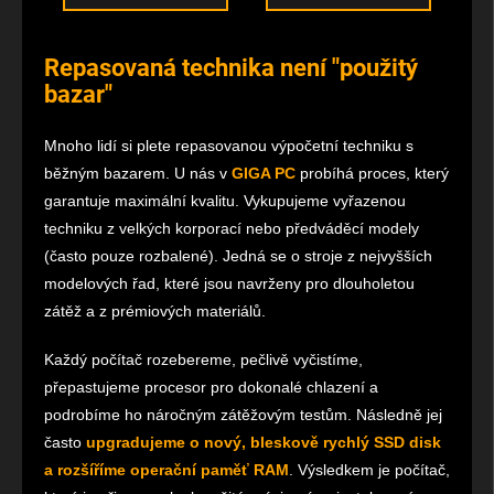
Repasovaná technika není "použitý
bazar"
Mnoho lidí si plete repasovanou výpočetní techniku s
běžným bazarem. U nás v
GIGA PC
probíhá proces, který
garantuje maximální kvalitu. Vykupujeme vyřazenou
techniku z velkých korporací nebo předváděcí modely
(často pouze rozbalené). Jedná se o stroje z nejvyšších
modelových řad, které jsou navrženy pro dlouholetou
zátěž a z prémiových materiálů.
Každý počítač rozebereme, pečlivě vyčistíme,
přepastujeme procesor pro dokonalé chlazení a
podrobíme ho náročným zátěžovým testům. Následně jej
často
upgradujeme o nový, bleskově rychlý SSD disk
a rozšíříme operační paměť RAM
. Výsledkem je počítač,