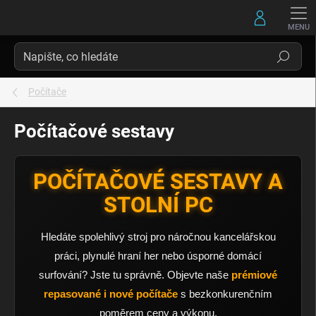
Přejít
na
obsah
Hledat
Počítače
Počítačové sestavy
POČÍTAČOVÉ SESTAVY A
STOLNÍ PC
Hledáte spolehlivý stroj pro náročnou kancelářskou
práci, plynulé hraní her nebo úsporné domácí
surfování? Jste tu správně. Objevte naše
prémiové
repasované i nové počítače
s bezkonkurenčním
poměrem ceny a výkonu.