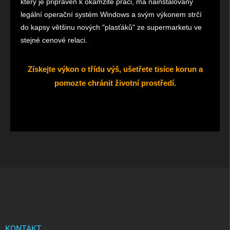
který je připraven k okamžité práci, má nainstalovaný
legální operační systém Windows a svým výkonem strčí
do kapsy většinu nových "plasťáků" ze supermarketu ve
stejné cenové relaci.
Získejte výkon o třídu výš, ušetřete tisíce korun a
pomozte chránit životní prostředí.
Z
á
p
a
t
í
KONTAKT