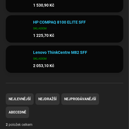
1 530,90 Kč
HP COMPAQ 8100 ELITE SFF
SKLADEM
(13 KS)
1 225,70 Kč
Lenovo ThinkCentre M82 SFF
SKLADEM
(1 KS)
2 053,10 Kč
Ř
a
NEJLEVNĚJŠÍ
NEJDRAŽŠÍ
NEJPRODÁVANĚJŠÍ
z
e
ABECEDNĚ
n
í
2
položek celkem