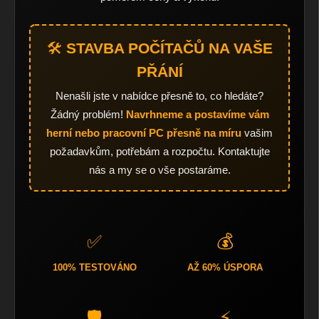
🛠️
STAVBA POČÍTAČŮ NA VAŠE
PŘÁNÍ
Nenašli jste v nabídce přesně to, co hledáte?
Žádný problém!
Navrhneme a postavíme vám
herní nebo pracovní PC přesně na míru
vašim
požadavkům, potřebám a rozpočtu. Kontaktujte
nás a my se o vše postaráme.
✅
💰
100% TESTOVÁNO
AŽ 60% ÚSPORA
🛡️
⚡