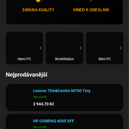
ZÁRUKA KVALITY
IHNED K ODESLÁNÍ
Herní PC
WorkStation
Mini PC
Nejprodávanější
Lenovo ThinkCentre M700 Tiny
SKLADEM
(5 KS)
2 944,70 Kč
HP COMPAQ 6005 SFF
SKLADEM
(1 KS)