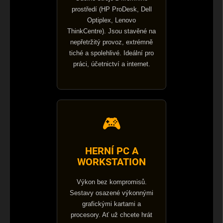
s
prostředí (HP ProDesk, Dell
u
Optiplex, Lenovo
ThinkCentre). Jsou stavěné na
nepřetržitý provoz, extrémně
tiché a spolehlivé. Ideální pro
práci, účetnictví a internet.
🎮
HERNÍ PC A
WORKSTATION
Výkon bez kompromisů.
Sestavy osazené výkonnými
grafickými kartami a
procesory. Ať už chcete hrát