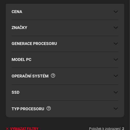
p
r
CENA
o
d
u
ZNAČKY
k
t
GENERACE PROCESORU
ů
MODEL PC
?
OPERAČNÍ SYSTÉM
SSD
?
TYP PROCESORU
Položek k zobrazení:
2
VYMAZAT FILTRY