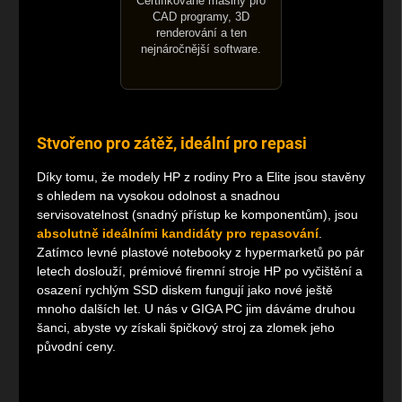
Certifikované mašiny pro
CAD programy, 3D
renderování a ten
nejnáročnější software.
Stvořeno pro zátěž, ideální pro repasi
Díky tomu, že modely HP z rodiny Pro a Elite jsou stavěny
s ohledem na vysokou odolnost a snadnou
servisovatelnost (snadný přístup ke komponentům), jsou
absolutně ideálními kandidáty pro repasování
.
Zatímco levné plastové notebooky z hypermarketů po pár
letech doslouží, prémiové firemní stroje HP po vyčištění a
osazení rychlým SSD diskem fungují jako nové ještě
mnoho dalších let. U nás v GIGA PC jim dáváme druhou
šanci, abyste vy získali špičkový stroj za zlomek jeho
původní ceny.