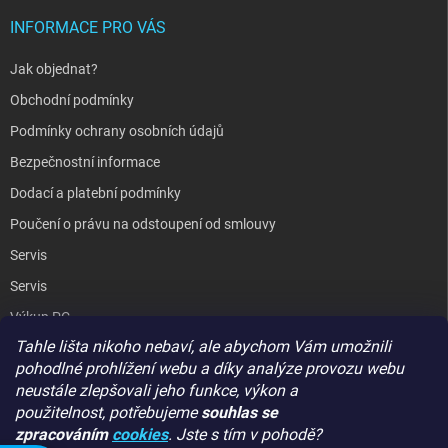
INFORMACE PRO VÁS
Jak objednat?
Obchodní podmínky
Podmínky ochrany osobních údajů
Bezpečnostní informace
Dodací a platební podmínky
Poučení o právu na odstoupení od smlouvy
Servis
Servis
Výkup PC
Tahle lišta nikoho nebaví, ale abychom Vám umožnili
Kopírování / laminování
pohodlné prohlížení webu a díky analýze provozu webu
Hodnocení obchodu
neustále zlepšovali jeho funkce, výkon a
použitelnost,
potřebujeme
souhlas se
zpracováním
cookies
. Jste s tím v pohodě?