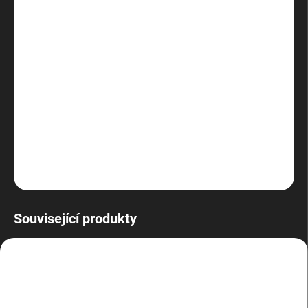
−
+
Přidat do košíku
Moderní sestava s dvoujádrovým procesorem Intel Pentium
G6950 (2.8GHz, 4MB Cache), 250GB HDD, 4GB
DDR3
1333MHz,
DVD
-ROM mechanika, grafická karta Intel HD, Windows 10
Professional.
DETAILNÍ INFORMACE
ZEPTAT SE
HLÍDAT
Související produkty
BAZAR