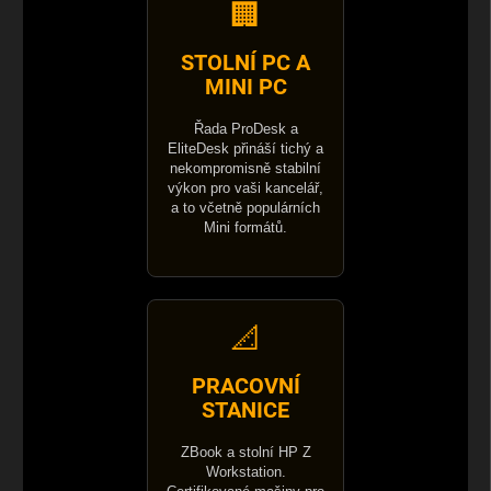
🏢
STOLNÍ PC A
MINI PC
Řada ProDesk a
EliteDesk přináší tichý a
nekompromisně stabilní
výkon pro vaši kancelář,
a to včetně populárních
Mini formátů.
📐
PRACOVNÍ
STANICE
ZBook a stolní HP Z
Workstation.