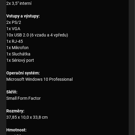
2x 3,5" interní
Vstupy a výstupy:
2x PS/2
1x VGA
10x USB 2.0 (6 vzadu a 4 vpředu)
1x RJ-45
1x Mikrofon
1x Sluchátka
1x Sériový port
Operační systém:
Microsoft Windows 10 Professional
Skříň:
Small Form Factor
Rozměry:
37,85 x 10,0 x 33,8 cm
Hmotnost: