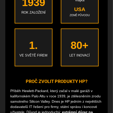
1939
USA
ROK ZALOŽENÍ
ZEMĚ PŮVODU
1.
80+
VE SVĚTĚ FIREM
LET INOVACÍ
PROČ ZVOLIT PRODUKTY HP?
Příběh Hewlett-Packard, který začal v malé garáži v
kalifornském Palo Altu v roce 1939, je ztělesněním zrodu
samotného Silicon Valley. Dnes je HP jedním z největších
dodavatelů IT řešení pro firmy, státní správu i koncové
uživatele. Důvod je jednoduchý:
extrémní důraz na