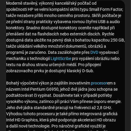
Moderně stavěný, výkonný kancelářský počítač od
společnosti HP ve velmi kompaktní skříni typu Small Form Factor,
takže nezabere příliš mnoho cenného prostoru. Skříň počítače je
ze přední strany prakticky vybavena rovnou čtyřmi USB a audio
konektory. Snadno dostupné konektory oceníte například při
přenášení dat na flashdiscích nebo externích discích. Rychle
dostupná data uložíte na pevný disk s bohatou kapacitou 250 GB,
takže ukládání velkého množství dokumentů, obrázků a
programů je zaručeno. Data zazálohujete přes
DVD
vypalovací
mechaniku s technologií
LightScribe
pro vypálení obrázku nebo
textu na druhou stranu určených médií. Pro připojení
zobrazovacího prvku je dostupný klasický D-Sub.
Bohatý výpočetní výkon je zajištěn inovativním
procesor
em s
názvem Intel Pentium G6950, jehož dvě jádra jsou schopna se
podtaktovávat či vypínat. Dosáhnete tak v případě potřeby
vysokého výkonu, zatímco při práci Vám přinese úsporu energie.
Jeho dvě jádra standardně pracují na frekvenci až 2,8 GHz.
Výhodou tohoto
procesor
u je také přímo integrovaná grafická
Intel HD Graphics, která plně podporuje akceleraci HD obrazu
a další nové technologie. Pro náročné grafické využití je