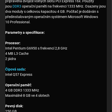
připravena dvojice volných slotů PCI Express 16x. Použity
jsou
DDR3
operační paměti
na frekvenci 1333 MHz. Osazeny jsou
dva moduly s celkovou kapacitou 4 GB. Počítač je dodáván s
předinstalovaným operačním systémem Microsoft Windows
10 Professional.
Parametry a specifikace:
Procesor:
Intel Pentium G6950 s frekvencí 2,8 GHz
4 MB L3 Cache
2 jádra
Čipová sada
:
Intel Q57 Express
Operační paměť:
4 GB
DDR3
1333 MHz
Maximálně 8 GB ve 4 slotech
Pevný disk:
250 GB