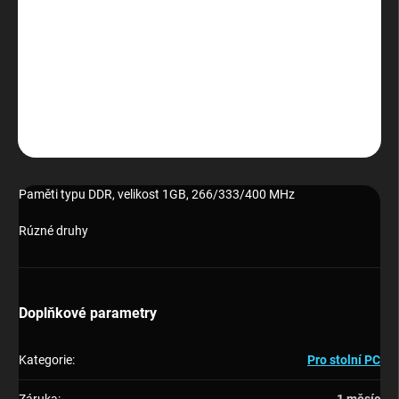
−
+
Přidat do košíku
Paměti typu DDR, velikost 1GB, 266/333/400 MHz
DETAILNÍ INFORMACE
ZEPTAT SE
HLÍDAT
Paměti typu DDR, velikost 1GB, 266/333/400 MHz
Rúzné druhy
Doplňkové parametry
Kategorie
:
Pro stolní PC