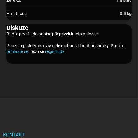
Záruka
:
1 měsíc
Hmotnost
:
0.5 kg
Diskuze
Buďte první, kdo napíše příspěvek k této položce.
Pouze registrovaní uživatelé mohou vkládat příspěvky. Prosím
přihlaste se
nebo se
registrujte
.
Z
á
p
a
t
í
KONTAKT