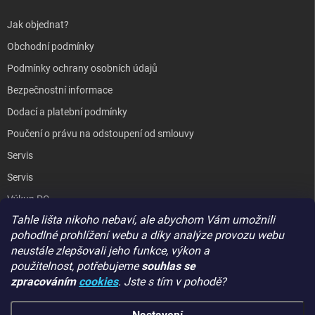
Jak objednat?
Obchodní podmínky
Podmínky ochrany osobních údajů
Bezpečnostní informace
Dodací a platební podmínky
Poučení o právu na odstoupení od smlouvy
Servis
Servis
Výkup PC
Tahle lišta nikoho nebaví, ale abychom Vám umožnili
Kopírování / laminování
pohodlné prohlížení webu a díky analýze provozu webu
Hodnocení obchodu
neustále zlepšovali jeho funkce, výkon a
použitelnost,
potřebujeme
souhlas se
zpracováním
cookies
. Jste s tím v pohodě?
GIGA PC