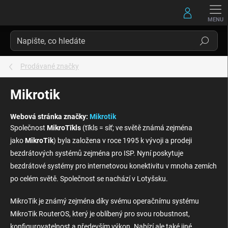
Přejít
na
obsah
Hledat
Prodávané značky
Mikrotik
Webová stránka značky:
Mikrotik
Společnost
MikroTīkls
(tīkls = síť; ve světě známá zejména
jako
MikroTik
) byla založena v roce 1995 k vývoji a prodeji
bezdrátových systémů zejména pro ISP. Nyní poskytuje
bezdrátové systémy pro internetovou konektivitu v mnoha zemích
po celém světě. Společnost se nachází v Lotyšsku.
MikroTik je známý zejména díky svému operačnímu systému
MikroTik RouterOS, který je oblíbený pro svou robustnost,
konfigurovatelnost a především výkon. Nabízí ale také jiné