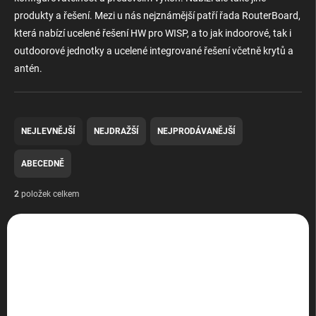
produkty a řešení. Mezi u nás nejznámější patří řada RouterBoard,
která nabízí ucelené řešení HW pro WISP, a to jak indoorové, tak i
outdoorové jednotky a ucelené integrované řešení včetně krytů a
antén.
Ř
a
NEJLEVNĚJŠÍ
NEJDRAŽŠÍ
NEJPRODÁVANĚJŠÍ
z
e
ABECEDNĚ
n
í
2
položek celkem
p
V
r
ý
o
BAZAR
BAZAR
p
d
i
u
s
k
p
t
r
ů