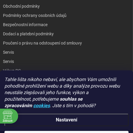
Obchodní podmínky
Podmínky ochrany osobních údajů
Bezpečnostní informace
Dodací a platební podmínky
Poučení o právu na odstoupení od smlouvy
Servis
Servis
Výkup PC
Tahle lišta nikoho nebaví, ale abychom Vám umožnili
Kopírování / laminování
pohodlné prohlížení webu a díky analýze provozu webu
Hodnocení obchodu
neustále zlepšovali jeho funkce, výkon a
použitelnost,
potřebujeme
souhlas se
zpracováním
cookies
. Jste s tím v pohodě?
GIGA PC
Nastavení
Zobrazit