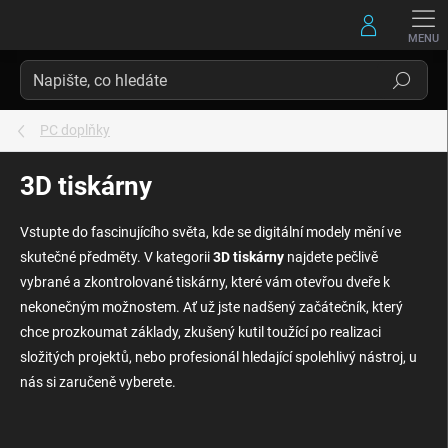
Přejít
na
obsah
Hledat
PC doplňky
3D tiskárny
Vstupte do fascinujícího světa, kde se digitální modely mění ve
skutečné předměty. V kategorii
3D tiskárny
najdete pečlivě
vybrané a zkontrolované tiskárny, které vám otevřou dveře k
nekonečným možnostem. Ať už jste nadšený začátečník, který
chce prozkoumat základy, zkušený kutil toužící po realizaci
složitých projektů, nebo profesionál hledající spolehlivý nástroj, u
nás si zaručeně vyberete.