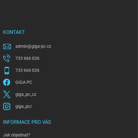
á
p
a
t
í
KONTAKT
admin
@
giga-pc.cz
733 666 026
733 666 026
GIGA PC
giga_pc_cz
giga_pc/
INFORMACE PRO VÁS
Jak objednat?