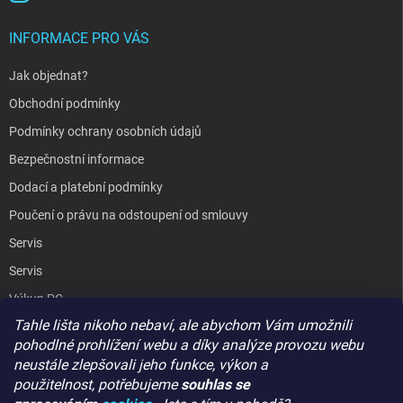
INFORMACE PRO VÁS
Jak objednat?
Obchodní podmínky
Podmínky ochrany osobních údajů
Bezpečnostní informace
Dodací a platební podmínky
Poučení o právu na odstoupení od smlouvy
Servis
Servis
Výkup PC
Tahle lišta nikoho nebaví, ale abychom Vám umožnili
Kopírování / laminování
pohodlné prohlížení webu a díky analýze provozu webu
Hodnocení obchodu
neustále zlepšovali jeho funkce, výkon a
použitelnost,
potřebujeme
souhlas se