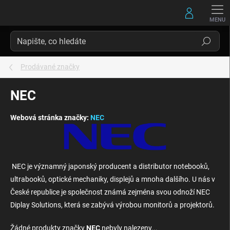
Přejít
na
obsah
Hledat
Prodávané značky
NEC
Webová stránka značky:
NEC
NEC je významný japonský producent a distributor notebooků,
ultrabooků, optické mechaniky, displejů a mnoha dalšího. U nás v
České republice je společnost známá zejména svou odnoží NEC
Diplay Solutions, která se zabývá výrobou monitorů a projektorů.
Žádné produkty značky
NEC
nebyly nalezeny...