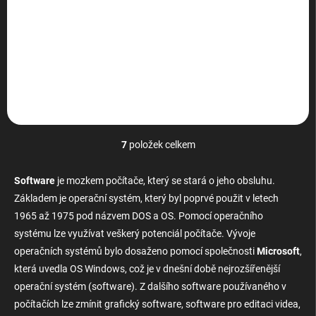
SOFTWARE Office 2024 Pro
Plus Word/Excel/PP Access
Doživotní E-mailem
Plnohodnotný Word, Excel,
PowerPoint, Outlook a Access
– jednorázová platba,
žádné...
7
položek celkem
O
v
l
Software
je mozkem počítače, který se stará o jeho obsluhu.
á
Základem je operační systém, který byl poprvé použit v letech
d
1965 až 1975 pod názvem DOS a OS. Pomocí operačního
a
c
systému lze využívat veškerý potenciál počítače. Vývoje
í
operačních systémů bylo dosaženo pomocí společnosti
Microsoft
,
p
která uvedla OS Windows, což je v dnešní době nejrozšířenější
r
v
operační systém (software). Z dalšího software používaného v
k
počítačích lze zmínit grafický software, software pro editaci videa,
y