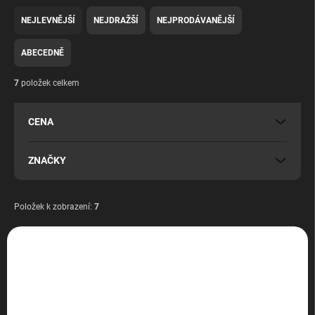
Ř
a
NEJLEVNĚJŠÍ
NEJDRAŽŠÍ
NEJPRODÁVANĚJŠÍ
z
e
ABECEDNĚ
n
í
7
položek celkem
p
r
CENA
o
d
u
ZNAČKY
k
t
ů
Položek k zobrazení:
7
V
ý
BAZAR
p
ZDARMA
i
s
p