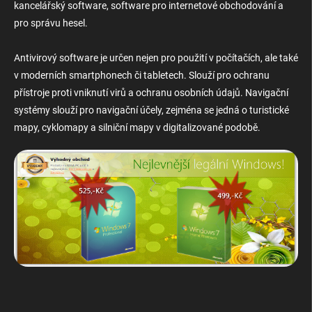
kancelářský software, software pro internetové obchodování a
v
ý
pro správu hesel.
p
i
Antivirový software je určen nejen pro použití v počítačích, ale také
s
u
v moderních smartphonech či tabletech. Slouží pro ochranu
přístroje proti vniknutí virů a ochranu osobních údajů. Navigační
systémy slouží pro navigační účely, zejména se jedná o turistické
mapy, cyklomapy a silniční mapy v digitalizované podobě.