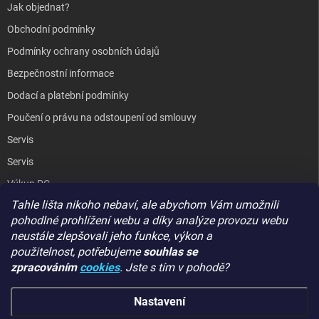
Jak objednat?
Obchodní podmínky
Podmínky ochrany osobních údajů
Bezpečnostní informace
Dodací a platební podmínky
Poučení o právu na odstoupení od smlouvy
Servis
Servis
Výkup PC
Tahle lišta nikoho nebaví, ale abychom Vám umožnili
Kopírování / laminování
pohodlné prohlížení webu a díky analýze provozu webu
Hodnocení obchodu
neustále zlepšovali jeho funkce, výkon a
použitelnost,
potřebujeme
souhlas se
zpracováním
cookies
. Jste s tím v pohodě?
GIGA PC
Nastavení