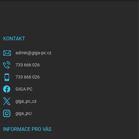
Z
á
p
a
t
í
KONTAKT
admin
@
giga-pc.cz
733 666 026
733 666 026
GIGA PC
giga_pc_cz
giga_pc/
INFORMACE PRO VÁS