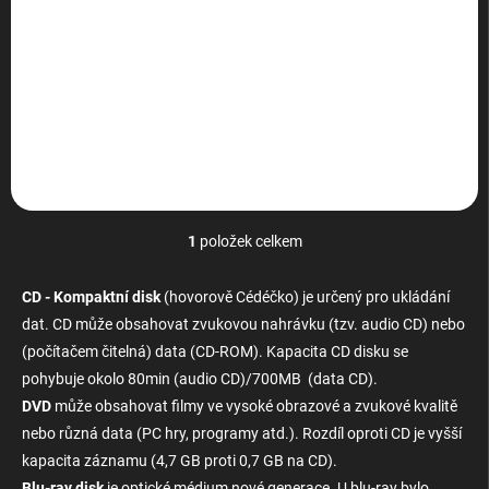
ů
89 Kč bez DPH
Do košíku
Box na uskladnění 24ks CD
1
položek celkem
O
v
l
CD - Kompaktní disk
(hovorově Cédéčko) je určený pro ukládání
á
dat. CD může obsahovat zvukovou nahrávku (tzv. audio CD) nebo
d
(počítačem čitelná) data (CD-ROM). Kapacita
a
CD disku
se
c
pohybuje okolo 80min (audio CD)/700MB (data CD).
í
DVD
může obsahovat filmy ve vysoké obrazové a zvukové kvalitě
p
nebo různá data (PC hry, programy atd.). Rozdíl oproti CD je vyšší
r
v
kapacita záznamu (4,7 GB proti 0,7 GB na CD).
k
Blu-ray disk
je optické médium nové generace. U
blu-ray
bylo