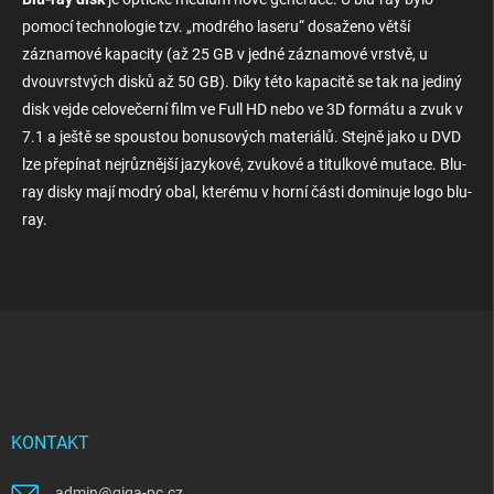
y
pomocí technologie tzv. „modrého laseru“ dosaženo větší
v
ý
záznamové kapacity (až 25 GB v jedné záznamové vrstvě, u
p
dvouvrstvých disků až 50 GB). Díky této kapacitě se tak na jediný
i
disk vejde celovečerní film ve Full HD nebo ve 3D formátu a zvuk v
s
u
7.1 a ještě se spoustou bonusových materiálů. Stejně jako u DVD
lze přepínat nejrůznější jazykové, zvukové a titulkové mutace.
Blu-
ray disky
mají modrý obal, kterému v horní části dominuje logo blu-
ray.
Z
á
p
a
t
í
KONTAKT
admin
@
giga-pc.cz