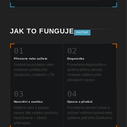
JAK TO FUNGUJE
POSTUP
01
02
Přinesete nebo zašlete
Diagnostika
Osobně na prodejnu, nebo
Provedeme diagnostiku a
notebook zašlete přes
zjistíme příčinu závady.
Zásilkovnu z kdekoliv v ČR.
Výsledek sdělíme před
zahájením opravy.
03
04
Nacenění a souhlas
Oprava a předání
Sdělíme cenu a postup
Provedeme servisní zásah a
opravy. Bez vašeho souhlasu
zařízení vrátíme osobně nebo
nezačínáme — žádná
zašleme zpět přes Zásilkovnu.
překvapení.