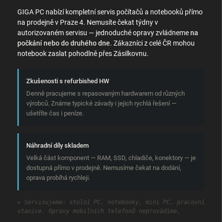
GIGA PC nabízí kompletní servis počítačů a notebooků přímo
na prodejně v Praze 4. Nemusíte čekat týdny v
autorizovaném servisu — jednoduché opravy zvládneme
na
počkání nebo do druhého dne
. Zákazníci z celé ČR mohou
notebook zaslat pohodlně přes Zásilkovnu.
Zkušenosti s refurbished HW
Denně pracujeme s repasovaným hardwarem od různých
výrobců. Známe typické závady i jejich rychlá řešení —
ušetříte čas i peníze.
Náhradní díly skladem
Velká část komponent — RAM, SSD, chladiče, konektory — je
dostupná přímo v prodejně. Nemusíme čekat na dodání,
oprava probíhá rychleji.
▸ Servisujeme: stolní PC, notebooky, mini PC, pracovní
stanice. Opravy mobilních telefonů neprovádíme.