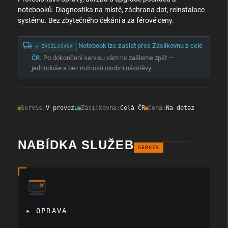
notebooků. Diagnostika na místě, záchrana dat, reinstalace
systému. Bez zbytečného čekání a za férové ceny.
Notebook lze zaslat přes Zásilkovnu z celé
▸ ZÁSILKOVNA
ČR.
Po dokončení servisu vám ho zašleme zpět —
jednoduše a bez nutnosti osobní návštěvy.
Servis:
V provozu
Zásilkovna:
Celá ČR
Cena:
Na dotaz
NABÍDKA SLUŽEB
SERVIS
▸ OPRAVA