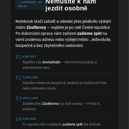
Nemusíte k nám
▸ NOTEBOOK NA
jezdit osobně
DÁLKU
Notebook stačí zabalit a odeslat přes jakékoliv výdejní
místo
Zásilkovny
— najdete je po celé České republice.
Po dokončení opravy vám zařízení
zašleme zpět
na
vámi zvolenou adresu nebo výdejní místo. Jednoduše,
bezpečně a bez zbytečného cestování.
01
KONTAKT
Nejdříve nás
kontaktujte
— domluvíme postup a
odhadneme cenu.
02
ZABALENÍ
Zabalte notebook bezpečně, ideálně do bublinové fólie
nebo pěnového obalu.
03
ODESLÁNÍ
Zašlete přes
Zásilkovnu
na naši adresu — Praha 4,
Vršovice.
04
VRÁCENÍ
Po opravě vám notebook
zašleme zpět
dle dohody.