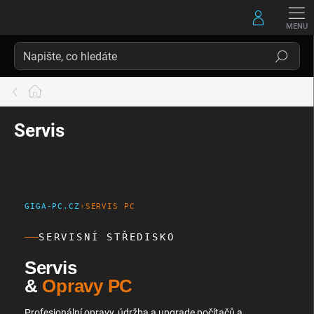
Přejít
na
obsah
Hledat
Domů
Servis
GIGA-PC.CZ
›
SERVIS PC
SERVISNÍ STŘEDISKO
Servis
&
Opravy PC
Profesionální opravy, údržba a upgrade počítačů a