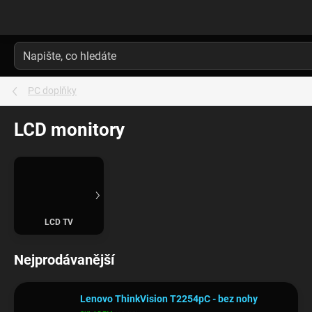
Přejít
na
obsah
PC doplňky
LCD monitory
LCD TV
Nejprodávanější
Lenovo ThinkVision T2254pC - bez nohy