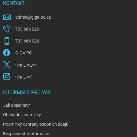
í
KONTAKT
admin
@
giga-pc.cz
733 666 026
733 666 026
GIGA PC
giga_pc_cz
giga_pc/
INFORMACE PRO VÁS
Jak objednat?
Obchodní podmínky
Podmínky ochrany osobních údajů
Bezpečnostní informace