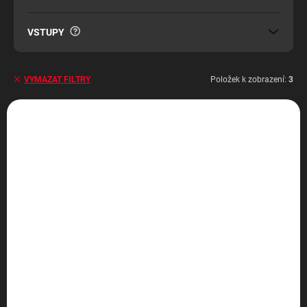
?
VSTUPY
Položek k zobrazení:
3
VYMAZAT FILTRY
V
ý
BAZAR
BAZAR
p
i
s
p
r
o
d
SKLADEM
SKLADEM
(1 KS)
(1 KS)
u
24" ViewSonic
BenQ GW2760HS
k
VX2458-P-MHD -
t
2 220 Kč
Herní monitor 144Hz s
ů
2 220 Kč bez DPH
1ms odezvou
1 990 Kč