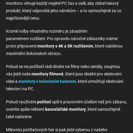
c
monitoru věnuje každý majitel PC čas a úsilí, aby získal takový
í
produkt, který odpovídá jeho nárokům – a to samozřejmě za co
p
nejpříznivější cenu.
r
v
k
Kromě volby vhodného rozměru je zásadním
y
parametrem
rozlišení. Pro opravdu náročné zákazníky máme
v
proto připravené
monitory s 4K
a 5K
rozlišením
, které nabídnou
ý
p
maximální dokonalost obrazu.
i
s
Pokud se na počítači rádi díváte na filmy nebo seriály, zaujmou
u
vás jistě naše
monitory
filmové
, které jsou ideální pro sledování
videí a
monitory
s televizním tunerem
, které umožňují sledování
televize i na PC.
Pokud využíváte
počítač
spíš k pracovním účelům než pro zábavu,
oceníte spíše některé
kancelářské
monitory
, které samozřejmě
také nabízíme.
Milovníci počítačových her si pak jistě vyberou z našeho