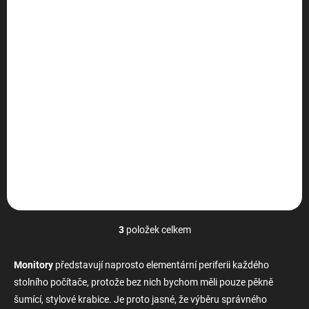
HP ProDisplay P242va
1 450 Kč
1 450 Kč bez DPH
Do košíku
Monitor s LED podsvícením
poskytuje velkolepý obraz.
24" širokoúhlý LCD monitor,
poměr stran 16:9, vysoké FHD
rozlišení 1920 x 1080 bodů,
jas 250 cd/m2, kontrast 3
000: 1, úhly...
3
položek celkem
O
v
l
Monitory
představují naprosto elementární periferii každého
á
stolního počítače, protože bez nich bychom měli pouze pěkně
d
šumící, stylové krabice. Je proto jasné, že výběru správného
a