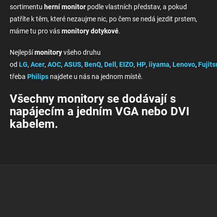
sortimentu
herní
monitor
podle vlastních představ, a pokud
patříte k těm, které nezaujme nic, po čem se nedá jezdit prstem,
máme tu pro vás
monitory
dotykové
.
Nejlepší
monitory
všeho druhu
od
LG
,
Acer
,
AOC
,
ASUS
,
BenQ
,
Dell
,
EIZO
,
HP
,
iiyama
,
Lenovo
,
Fujits
třeba
Philips
najdete u nás na jednom místě.
Všechny monitory se dodávají s
napájecím a jedním VGA nebo DVI
kabelem.
Z
á
p
a
t