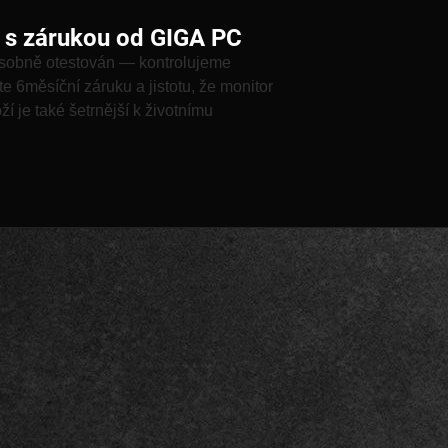
 s zárukou od GIGA PC
osobně otestován — kontrolujeme
ete 6měsíční záruku a jistotu, že monitor
 je také šetrnější k životnímu