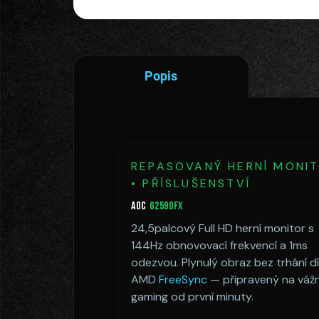
Popis
REPASOVANÝ HERNÍ MONI
• PŘÍSLUŠENSTVÍ
AOC
G2590FX
24,5palcový Full HD herní monitor s
144Hz obnovovací frekvencí a 1ms
odezvou. Plynulý obraz bez trhání d
AMD
FreeSync
— připravený na váž
gaming od první minuty.