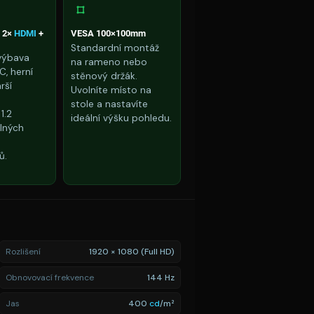
+ 2×
HDMI
+
VESA 100×100mm
Standardní montáž
výbava
na rameno nebo
C, herní
stěnový držák.
rší
Uvolníte místo na
stole a nastavíte
1.2
ideální výšku pohledu.
lných
ů.
Rozlišení
1920 × 1080 (Full HD)
Obnovovací frekvence
144 Hz
Jas
400
cd
/m²