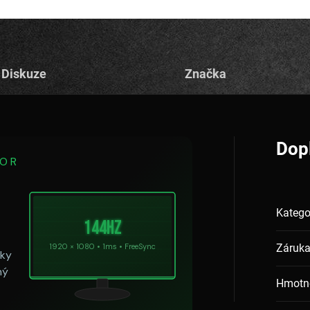
Diskuze
Značka
Dop
TOR
Katego
144Hz
1920 × 1080 • 1ms • FreeSync
Záruk
íky
ný
Hmotn