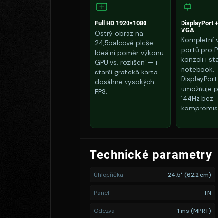
Full HD 1920×1080
DisplayPort 
VGA
Ostrý obraz na
Kompletní 
24,5palcové ploše.
portů pro P
Ideální poměr výkonu
konzoli i sta
GPU vs. rozlišení — i
notebook.
starší grafická karta
DisplayPort 
dosáhne vysokých
umožňuje p
FPS.
144Hz bez
kompromis
Technické parametry
Úhlopříčka
24,5" (62,2 cm)
Panel
TN
Odezva
1 ms (MPRT)