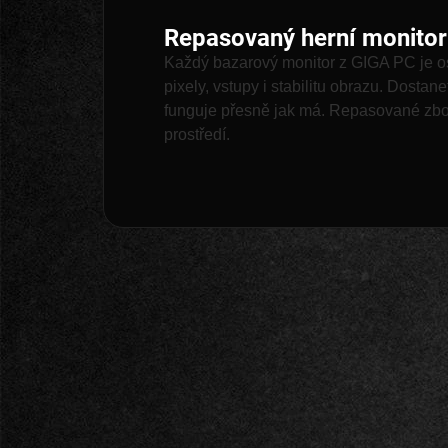
Repasovaný herní monitor
Každý bazarový monitor z GIGA PC je 
pixely, vstupy i stabilitu obrazu. Dostan
funguje přesně jak má. Repasované zboží
prostředí.