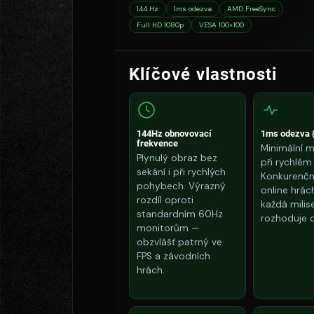
144 Hz
1ms odezva
AMD FreeSync
Full HD 1080p
VESA 100×100
Klíčové vlastnosti
144Hz obnovovací
1ms odezva
frekvence
Minimální m
Plynulý obraz bez
při rychlé
sekání i při rychlých
Konkurenčn
pohybech. Výrazný
online hrác
rozdíl oproti
každá mili
standardním 60Hz
rozhoduje o
monitorům —
obzvlášť patrný ve
FPS a závodních
hrách.