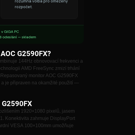
rozumná volba pro omezený
rozpočet.
 v GIGA PC
é odeslání — skladem
ný AOC G2590FX?
ombinuje 144Hz obnovovací frekvenci a
echnologii AMD FreeSync zmizí trhání
y. Repasovaný monitor AOC G2590FX
a je připraven na okamžité použití —
C G2590FX
rozlišením 1920×1080 pixelů, jasem
. Konektivita zahrnuje DisplayPort
ndardní VESA 100×100mm umožňuje