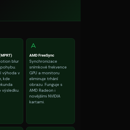
 (MPRT)
AMD FreeSync
otion blur
Synchronizace
m pohybu.
snímkové frekvence
í výhoda v
GPU a monitoru
h, kde
eliminuje trhání
sekunda
obrazu. Funguje s
 výsledku.
AMD Radeon i
novějšími NVIDIA
kartami.