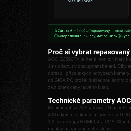
přesunu oken.
Záruka 6 měsíců
Repasovaný — otestován
Kompatibilní s PC, PlayStation, Xbox
Rychl
Proč si vybrat repasova
AOC G2590FX je herní monitor, který k
1ms odezvu v dostupném balení. Díky t
obrazu i při prudkých pohybech kamer
od GIGA PC prošel důkladnou kontrolou 
za zlomek ceny nového kusu.
Technické parametry AO
Monitor nabízí 24,5palcový TN panel s 
400 cd/m² a kontrastním poměrem 1000:1
1.2, dva vstupy HDMI 1.4 a VGA. Sta
montáž na rameno nebo stěnu.