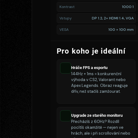
Kontrast
1000:1
Vstupy
DP 1.2, 2× HDMI 1.4, VGA
VESA
100 × 100 mm
Pro koho je ideální
Hráče FPS a esportu
144Hz + 1ms = konkurenční
výhoda v CS2, Valorant nebo
Apex Legends. Obraz reaguje
dřív, než stačíš zamžourat.
Upgrade ze starého monitoru
Přecházíš z 60Hz? Rozdíl
pocítíš okamžitě — nejen ve
hrách, ale i při scrollování nebo