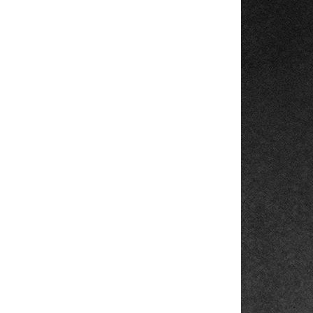
026
MOŽNOSTI DORUČENÍ
Přidat do košíku
va
AMD
FreeSync
144Hz
ynulým obrazem bez trhání.
 i každodenní práci.
ním stavu.
m
DisplayPort +
HDMI