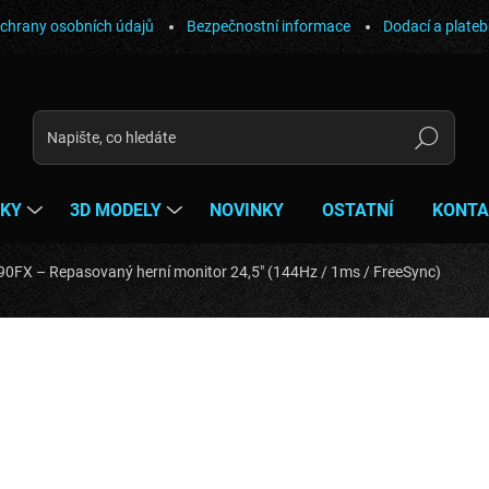
chrany osobních údajů
Bezpečnostní informace
Dodací a plate
Hledat
ŇKY
3D MODELY
NOVINKY
OSTATNÍ
KONTA
0FX – Repasovaný herní monitor 24,5" (144Hz / 1ms / FreeSync)
ocení
ZNAČKA:
AOC
1 690 Kč
1 396,70 Kč bez DPH