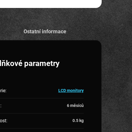
ZEPTAT SE
HLÍDAT
Ostatní informace
lňkové parametry
rie
:
LCD monitory
a
:
6 měsíců
ost
:
0.5 kg