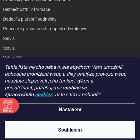
Bezpečnostní informace
Dodací a platební podmínky
Poučení o právu na odstoupení od smlouvy
Servis
Servis
Výkup PC
Tahle lišta nikoho nebaví, ale abychom Vám umožnili
Kopírování / laminování
pohodlné prohlížení webu a díky analýze provozu webu
Hodnocení obchodu
neustále zlepšovali jeho funkce, výkon a
použitelnost,
potřebujeme
souhlas se
zpracováním
cookies
. Jste s tím v pohodě?
GIGA PC
Nastavení
Zobrazit
Copyright 2026
GIGA PC
. Všechna práva vyhrazena.
Souhlasím
Vytvořil Shoptet