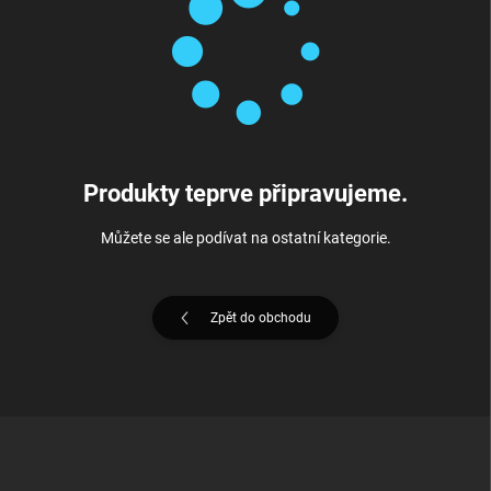
Produkty teprve připravujeme.
Můžete se ale podívat na ostatní kategorie.
Zpět do obchodu
Z
á
p