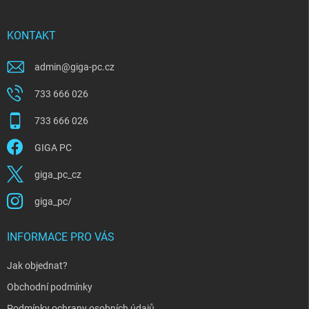
a
t
í
KONTAKT
admin
@
giga-pc.cz
733 666 026
733 666 026
GIGA PC
giga_pc_cz
giga_pc/
INFORMACE PRO VÁS
Jak objednat?
Obchodní podmínky
Podmínky ochrany osobních údajů