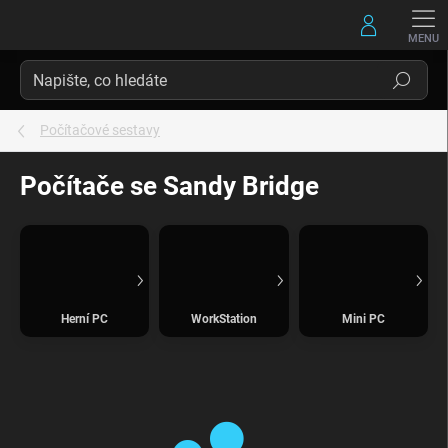
Přejít
na
obsah
Hledat
Počítačové sestavy
Počítače se Sandy Bridge
Herní PC
WorkStation
Mini PC