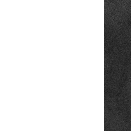
KLADEM
SKLADEM
(5 KS)
(1 KS)
tre
Lenovo ThinkCentre
M82 SFF
2 053,10 Kč
2 053,10 Kč bez DPH
Do košíku
0 GHz,
Intel Core i3 3220 3.3 GHz, 4
 Intel
GB, 240 GB SSD, DVD-RW, Intel
dows 10
HD Graphics 2000, Windows
10 Professional