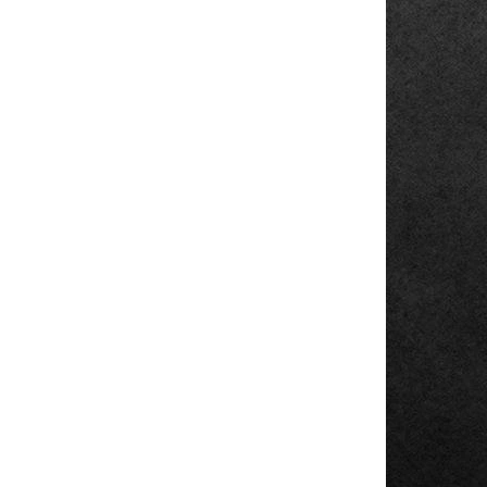
AKCE
716
546
BAZAR
KLADEM
SKLADEM
(10 KS)
(1 KS)
LENOVO
90P
THINKCENTRE M90
SFF
1 999 Kč
1 999 Kč bez DPH
Do košíku