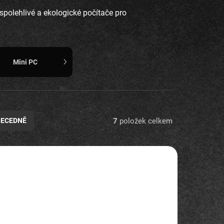
polehlivé a ekologické počítače pro
Mini PC
7
položek celkem
BECEDNĚ
BAZAR
17229
1374