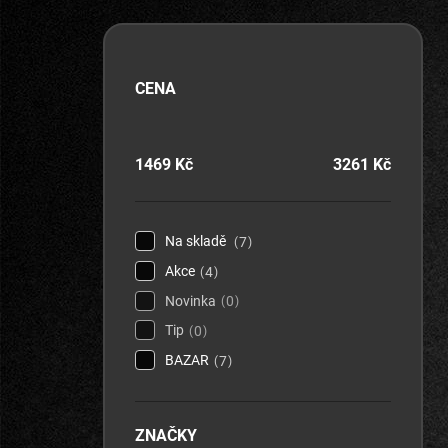
CENA
1469
Kč
3261
Kč
Na skladě
7
Akce
4
Novinka
0
Tip
0
BAZAR
7
ZNAČKY