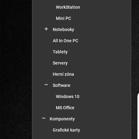
n
WorkStation
í
p
Mini PC
a
n
Notebooky
e
All In One PC
l
Tablety
Servery
Herní zóna
Software
Windows 10
MS Office
Komponenty
Grafické karty