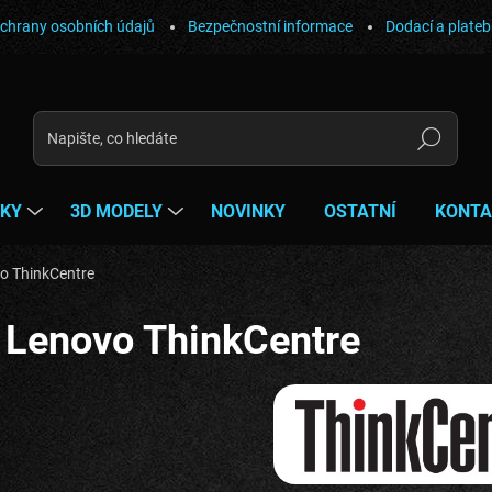
chrany osobních údajů
Bezpečnostní informace
Dodací a plate
Hledat
ŇKY
3D MODELY
NOVINKY
OSTATNÍ
KONTA
o ThinkCentre
Lenovo ThinkCentre