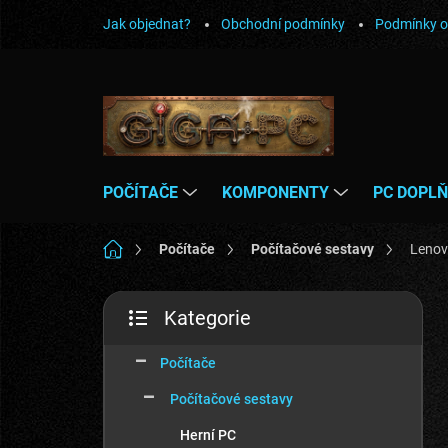
Přejít
Jak objednat?
Obchodní podmínky
Podmínky o
na
obsah
POČÍTAČE
KOMPONENTY
PC DOPL
Domů
Počítače
Počítačové sestavy
Lenov
P
Kategorie
o
Přeskočit
s
kategorie
t
Počítače
r
Počítačové sestavy
a
n
Herní PC