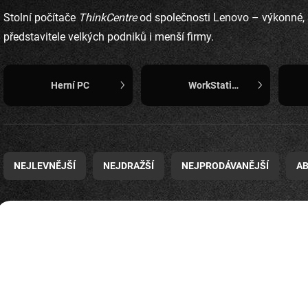
Stolní počítače
ThinkCentre
od společnosti Lenovo – výkonné, s
představitele velkých podniků i menší firmy.
Herní PC
WorkStation
Ř
a
NEJLEVNĚJŠÍ
NEJDRAŽŠÍ
NEJPRODÁVANĚJŠÍ
A
z
e
n
V
í
ý
BAZAR
BAZAR
6232Z73
p
p
r
i
o
s
d
p
u
r