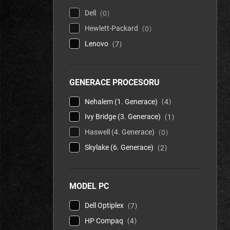
Dell
0
Hewlett-Packard
0
Lenovo
7
GENERACE PROCESORU
Nehalem (1. Generace)
4
Ivy Bridge (3. Generace)
1
Haswell (4. Generace)
0
Skylake (6. Generace)
2
MODEL PC
Dell Optiplex
7
HP Compaq
4