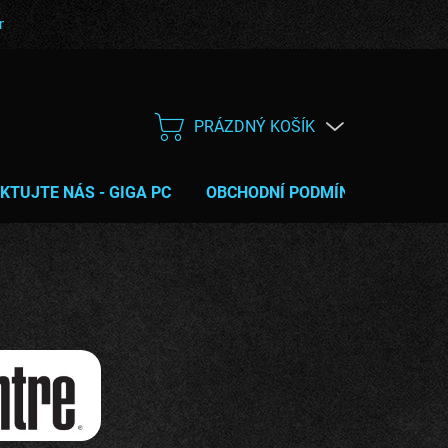
bní podmínky
Poučení o právu na odstoupení od smlouvy
Servis
PRÁZDNÝ KOŠÍK
NÁKUPNÍ
KOŠÍK
KTUJTE NÁS - GIGA PC
OBCHODNÍ PODMÍNKY
TIPY 