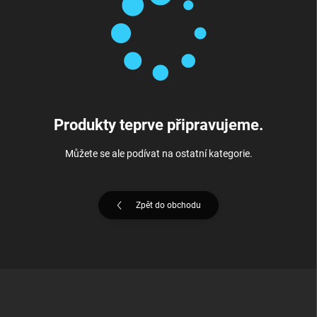
Produkty teprve připravujeme.
Můžete se ale podívat na ostatní kategorie.
Zpět do obchodu
Z
á
p