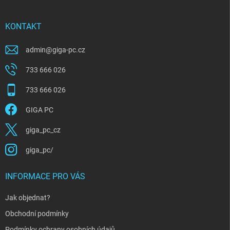
a
t
í
KONTAKT
admin
@
giga-pc.cz
733 666 026
733 666 026
GIGA PC
giga_pc_cz
giga_pc/
INFORMACE PRO VÁS
Jak objednat?
Obchodní podmínky
Podmínky ochrany osobních údajů