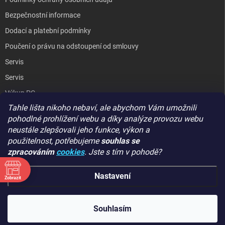
Bezpečnostní informace
Dodací a platební podmínky
Poučení o právu na odstoupení od smlouvy
Servis
Servis
Výkup PC
Tahle lišta nikoho nebaví, ale abychom Vám umožnili
Kopírování / laminování
pohodlné prohlížení webu a díky analýze provozu webu
Hodnocení obchodu
neustále zlepšovali jeho funkce, výkon a
použitelnost,
potřebujeme
souhlas se
zpracováním
cookies
. Jste s tím v pohodě?
GIGA PC
Nastavení
Zobrazit
Copyright 2026
GIGA PC
. Všechna práva vyhrazena.
Souhlasím
Vytvořil Shoptet