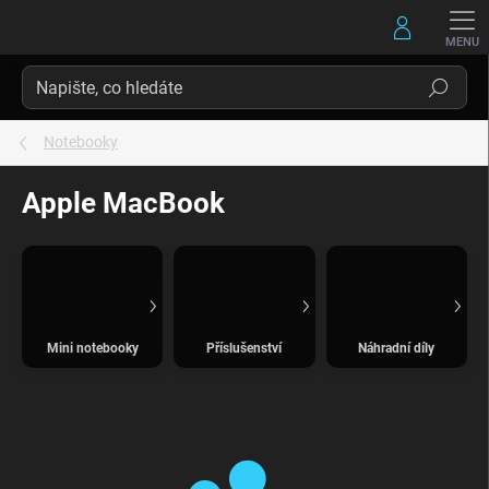
Přejít
na
obsah
Hledat
Notebooky
Apple MacBook
Mini notebooky
Příslušenství
Náhradní díly