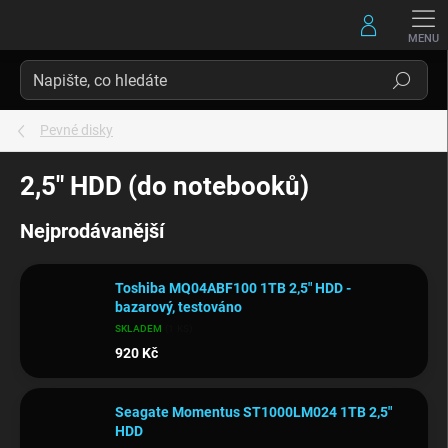
Přejít
na
obsah
Hledat
Pevné disky
2,5" HDD (do notebooků)
Nejprodávanější
Toshiba MQ04ABF100 1TB 2,5" HDD -
bazarový, testováno
SKLADEM
(1 KS)
920 Kč
Seagate Momentus ST1000LM024 1TB 2,5"
HDD