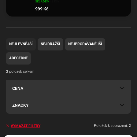
SKLADEM
(1 KS)
999 Kč
Ř
a
NEJLEVNĚJŠÍ
NEJDRAŽŠÍ
NEJPRODÁVANĚJŠÍ
z
e
ABECEDNĚ
n
í
2
položek celkem
p
r
CENA
o
d
u
ZNAČKY
k
t
ů
Položek k zobrazení:
2
VYMAZAT FILTRY