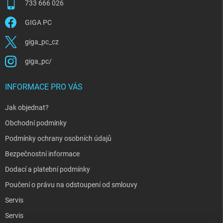
s
733 666 026
u
GIGA PC
giga_pc_cz
giga_pc/
INFORMACE PRO VÁS
Jak objednat?
Obchodní podmínky
Podmínky ochrany osobních údajů
Bezpečnostní informace
Dodací a platební podmínky
Poučení o právu na odstoupení od smlouvy
Servis
Servis