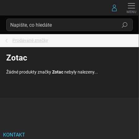
Přejít
na
obsah
Hledat
Prodávané značky
Zotac
Žádné produkty značky
Zotac
nebyly nalezeny...
Z
á
p
a
t
í
KONTAKT