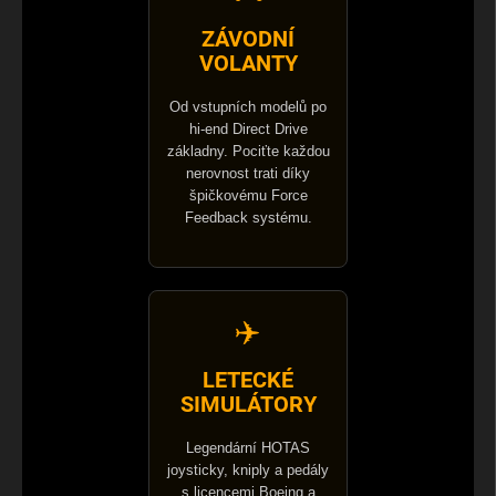
ZÁVODNÍ
VOLANTY
Od vstupních modelů po
hi-end Direct Drive
základny. Pociťte každou
nerovnost trati díky
špičkovému Force
Feedback systému.
✈️
LETECKÉ
SIMULÁTORY
Legendární HOTAS
joysticky, kniply a pedály
s licencemi Boeing a