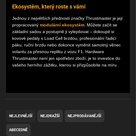
Ekosystém, který roste s vámi
Jednou z největších předností značky Thrustmaster je její
propracovaný
modulární ekosystém
. Můžete začít se
základní sadou a postupně ji vylepšovat – dokoupit si
kovové pedály s Load Cell brzdou, profesionální řadicí
páku, ruční brzdu nebo dokonce vyměnit samotný věnec
volantu za přesnou repliku z vozu F1. Hardware
Thrustmaster není jen spotřební zboží, je to investice do
vašeho herního zážitku, kterou si přizpůsobíte na míru.
Ř
a
NEJLEVNĚJŠÍ
NEJDRAŽŠÍ
NEJPRODÁVANĚJŠÍ
z
e
ABECEDNĚ
n