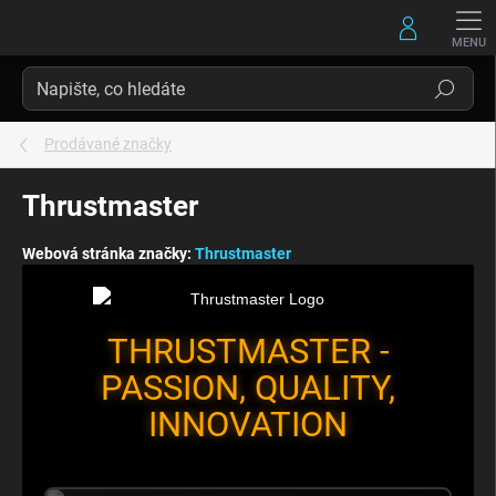
Přejít
na
obsah
Hledat
Prodávané značky
Thrustmaster
Webová stránka značky:
Thrustmaster
THRUSTMASTER -
PASSION, QUALITY,
INNOVATION