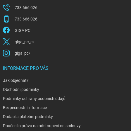
ý
p
733 666 026
i
s
733 666 026
u
GIGA PC
giga_pc_cz
giga_pc/
INFORMACE PRO VÁS
Jak objednat?
Obchodní podmínky
Podmínky ochrany osobních údajů
Bezpečnostní informace
Dodací a platební podmínky
Poučení o právu na odstoupení od smlouvy