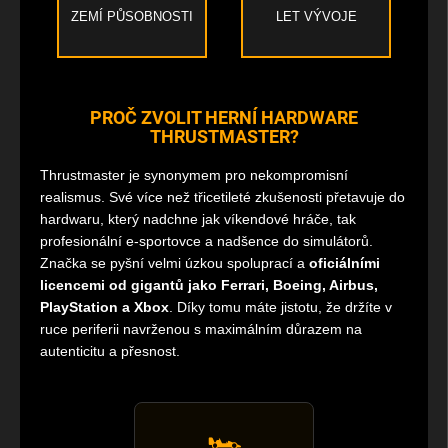
ZEMÍ PŮSOBNOSTI
LET VÝVOJE
PROČ ZVOLIT HERNÍ HARDWARE
THRUSTMASTER?
Thrustmaster je synonymem pro nekompromisní
realismus. Své více než třicetileté zkušenosti přetavuje do
hardwaru, který nadchne jak víkendové hráče, tak
profesionální e-sportovce a nadšence do simulátorů.
Značka se pyšní velmi úzkou spoluprací a
oficiálními
licencemi od gigantů jako Ferrari, Boeing, Airbus,
PlayStation a Xbox
. Díky tomu máte jistotu, že držíte v
ruce periferii navrženou s maximálním důrazem na
autenticitu a přesnost.
🏎️