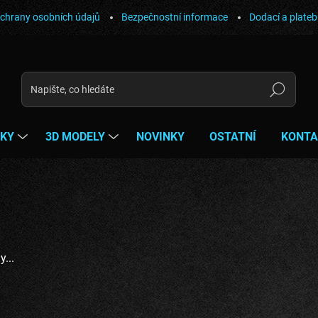
chrany osobních údajů
Bezpečnostní informace
Dodací a plate
Hledat
ŇKY
3D MODELY
NOVINKY
OSTATNÍ
KONTA
...