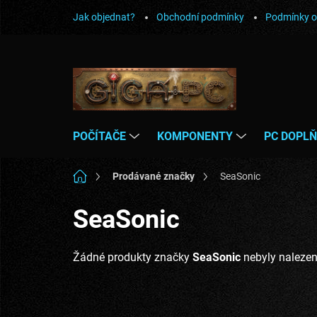
Přejít
Jak objednat?
Obchodní podmínky
Podmínky o
na
obsah
POČÍTAČE
KOMPONENTY
PC DOPL
Domů
Prodávané značky
SeaSonic
SeaSonic
Žádné produkty značky
SeaSonic
nebyly nalezeny