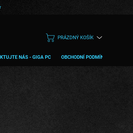
bní podmínky
Poučení o právu na odstoupení od smlouvy
Servis
PRÁZDNÝ KOŠÍK
NÁKUPNÍ
KOŠÍK
KTUJTE NÁS - GIGA PC
OBCHODNÍ PODMÍNKY
TIPY 