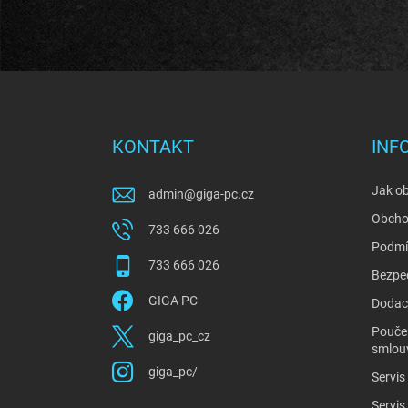
Z
á
p
a
KONTAKT
INF
t
í
Jak o
admin
@
giga-pc.cz
Obcho
733 666 026
Podmí
733 666 026
Bezpe
GIGA PC
Dodací
Poučen
giga_pc_cz
smlou
giga_pc/
Servis
Servis