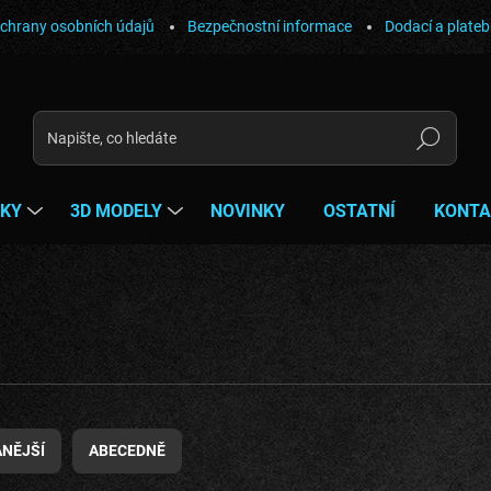
chrany osobních údajů
Bezpečnostní informace
Dodací a plate
Hledat
ŇKY
3D MODELY
NOVINKY
OSTATNÍ
KONTA
NĚJŠÍ
ABECEDNĚ