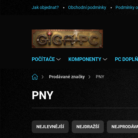
Přejít
Jak objednat?
Obchodní podmínky
Podmínky o
na
obsah
POČÍTAČE
KOMPONENTY
PC DOPL
Domů
Prodávané značky
PNY
PNY
Ř
a
NEJLEVNĚJŠÍ
NEJDRAŽŠÍ
NEJPRODÁVA
z
e