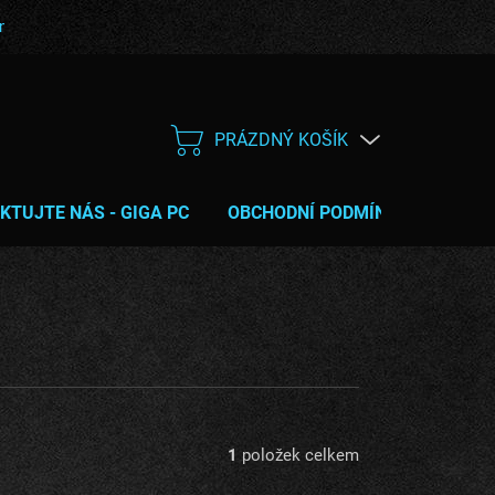
bní podmínky
Poučení o právu na odstoupení od smlouvy
Servis
PRÁZDNÝ KOŠÍK
NÁKUPNÍ
KOŠÍK
KTUJTE NÁS - GIGA PC
OBCHODNÍ PODMÍNKY
TIPY 
1
položek celkem