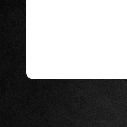
5 900 Kč
5 900 Kč bez DPH
Do košíku
Profesionální GPU · Komponenty PNY Quadro
RTX 5000 16 GB GDDR6 ECC 3 072 CUDA jader
11,2 TFLOPS FP32 4× DisplayPort 1.4
Profesionální workstation GPU na...