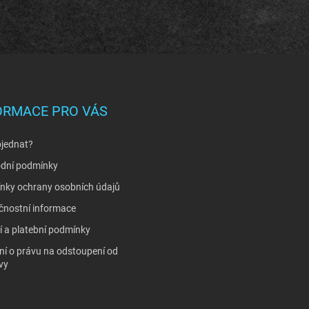
p
r
v
k
y
v
ý
p
ORMACE PRO VÁS
i
s
u
bjednat?
dní podmínky
nky ochrany osobních údajů
čnostní informace
 a platební podmínky
í o právu na odstoupení od
vy