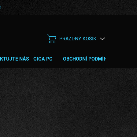
bní podmínky
Poučení o právu na odstoupení od smlouvy
Servis
PRÁZDNÝ KOŠÍK
NÁKUPNÍ
KOŠÍK
KTUJTE NÁS - GIGA PC
OBCHODNÍ PODMÍNKY
TIPY 