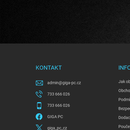
Z
á
p
a
KONTAKT
INF
t
í
Jak o
admin
@
giga-pc.cz
Obcho
733 666 026
Podmí
733 666 026
Bezpe
GIGA PC
Dodací
Poučen
giga_pc_cz