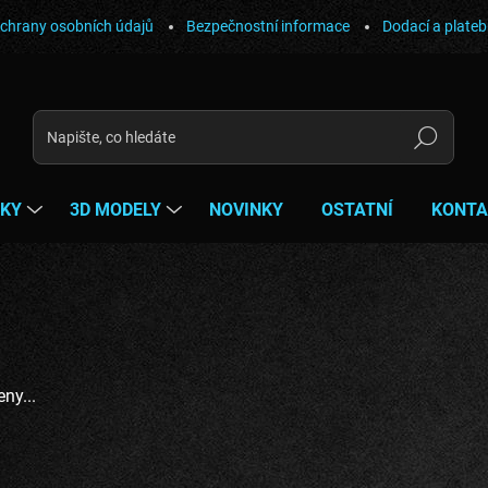
chrany osobních údajů
Bezpečnostní informace
Dodací a plate
Hledat
ŇKY
3D MODELY
NOVINKY
OSTATNÍ
KONTA
ny...