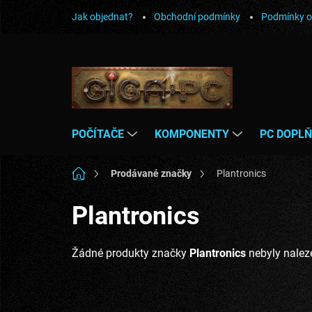
Přejít
Jak objednat?
Obchodní podmínky
Podmínky o
na
obsah
POČÍTAČE
KOMPONENTY
PC DOPL
Domů
Prodávané značky
Plantronics
Plantronics
Žádné produkty značky
Plantronics
nebyly naleze