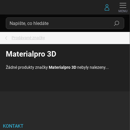
Přejít
na
obsah
Hledat
Prodávané značky
Materialpro 3D
Žádné produkty značky
Materialpro 3D
nebyly nalezeny...
Z
á
p
a
t
í
KONTAKT