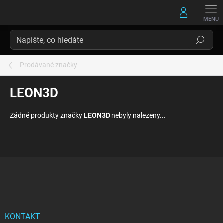
Přejít
na
obsah
Hledat
Prodávané značky
LEON3D
Žádné produkty značky
LEON3D
nebyly nalezeny...
Z
á
p
a
t
í
KONTAKT