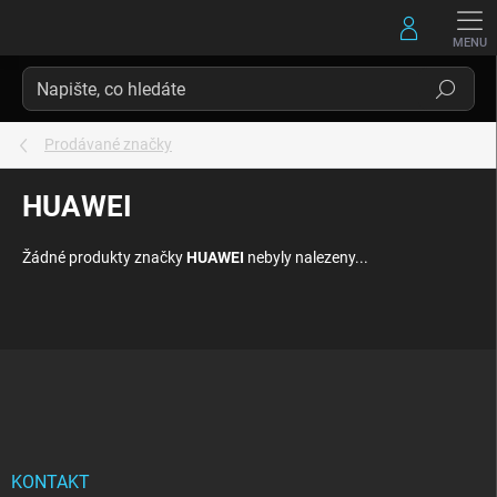
Přejít
na
obsah
Hledat
Prodávané značky
HUAWEI
Žádné produkty značky
HUAWEI
nebyly nalezeny...
Z
á
p
a
t
í
KONTAKT