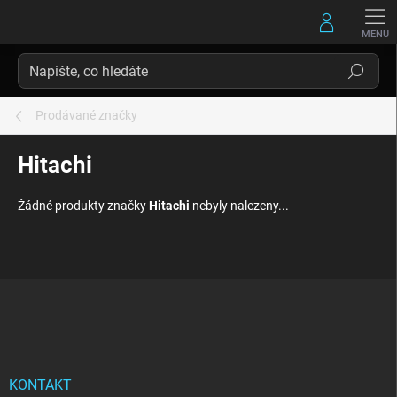
Přejít
na
obsah
Hledat
Prodávané značky
Hitachi
Žádné produkty značky
Hitachi
nebyly nalezeny...
Z
á
p
a
t
í
KONTAKT