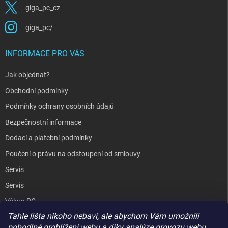
giga_pc_cz
giga_pc/
INFORMACE PRO VÁS
Jak objednat?
Obchodní podmínky
Podmínky ochrany osobních údajů
Bezpečnostní informace
Dodací a platební podmínky
Poučení o právu na odstoupení od smlouvy
Servis
Servis
Výkup PC
Tahle lišta nikoho nebaví, ale abychom Vám umožnili
Kopírování / laminování
pohodlné prohlížení webu a díky analýze provozu webu