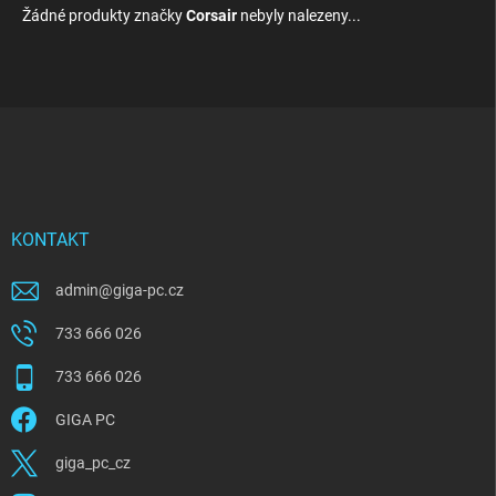
Žádné produkty značky
Corsair
nebyly nalezeny...
Z
á
p
a
t
í
KONTAKT
admin
@
giga-pc.cz
733 666 026
733 666 026
GIGA PC
giga_pc_cz