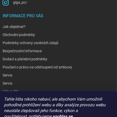
giga_pc/
INFORMACE PRO VÁS
Jak objednat?
Obchodní podmínky
Podmínky ochrany osobních údajů
Bezpečnostní informace
Dodací a platební podmínky
Poučení o právu na odstoupení od smlouvy
Servis
Servis
Výkup PC
Tahle lišta nikoho nebaví, ale abychom Vám umožnili
Kopírování / laminování
pohodlné prohlížení webu a díky analýze provozu webu
Hodnocení obchodu
neustále zlepšovali jeho funkce, výkon a
použitelnost,
potřebujeme
souhlas se