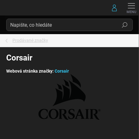
Přejít
na
obsah
Hledat
Prodávané značky
Corsair
Webová stránka značky:
Corsair