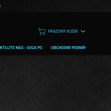
bní podmínky
Poučení o právu na odstoupení od smlouvy
Servis
PRÁZDNÝ KOŠÍK
NÁKUPNÍ
KOŠÍK
KTUJTE NÁS - GIGA PC
OBCHODNÍ PODMÍNKY
TIPY 