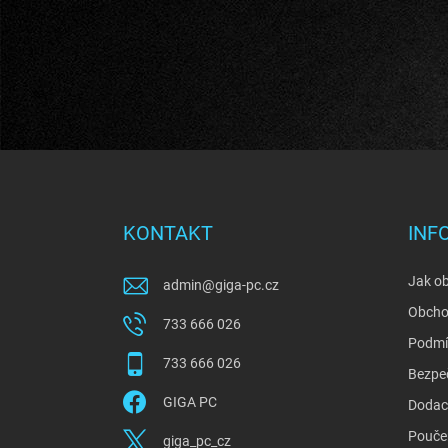
Z
á
p
a
KONTAKT
INF
t
í
Jak o
admin
@
giga-pc.cz
Obcho
733 666 026
Podmí
733 666 026
Bezpe
GIGA PC
Dodací
Poučen
giga_pc_cz