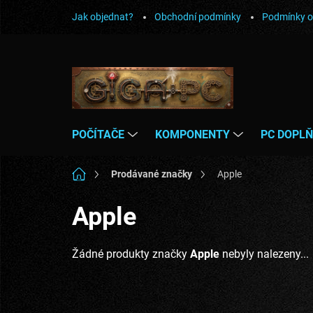
Přejít
Jak objednat?
Obchodní podmínky
Podmínky o
na
obsah
POČÍTAČE
KOMPONENTY
PC DOPL
Domů
Prodávané značky
Apple
Apple
Žádné produkty značky
Apple
nebyly nalezeny...