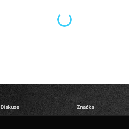
cena:
MOŽNOSTI DORUČENÍ
−
+
W052 - Nestabilní okraj útes
DETAILNÍ INFORMACE
Diskuze
Značka