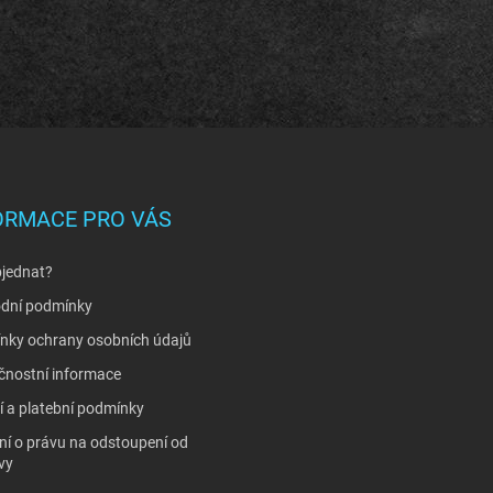
ORMACE PRO VÁS
bjednat?
dní podmínky
nky ochrany osobních údajů
čnostní informace
 a platební podmínky
í o právu na odstoupení od
vy