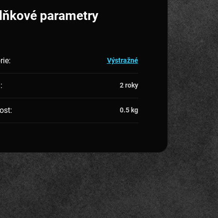
lňkové parametry
rie
:
Výstražné
a
:
2 roky
ost
:
0.5 kg