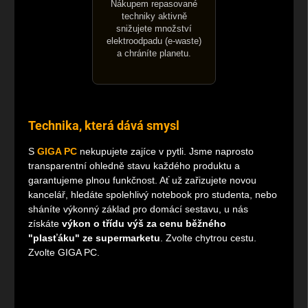
Nákupem repasované
techniky aktivně
snižujete množství
elektroodpadu (e-waste)
a chráníte planetu.
Technika, která dává smysl
S
GIGA PC
nekupujete zajíce v pytli. Jsme naprosto
transparentní ohledně stavu každého produktu a
garantujeme plnou funkčnost. Ať už zařizujete novou
kancelář, hledáte spolehlivý notebook pro studenta, nebo
sháníte výkonný základ pro domácí sestavu, u nás
získáte
výkon o třídu výš za cenu běžného
"plasťáku" ze supermarketu
. Zvolte chytrou cestu.
Zvolte GIGA PC.