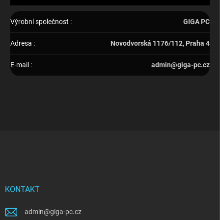
Výrobní společnost
:
GIGA PC
Adresa
:
Novodvorská 1176/112, Praha 4
E-mail
:
admin@giga-pc.cz
Z
á
p
a
t
í
KONTAKT
admin
@
giga-pc.cz