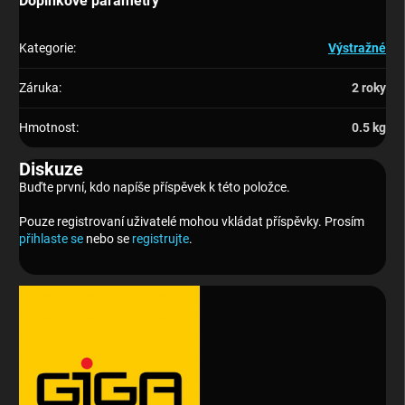
Doplňkové parametry
Kategorie
:
Výstražné
Záruka
:
2 roky
Hmotnost
:
0.5 kg
Diskuze
Buďte první, kdo napíše příspěvek k této položce.
Pouze registrovaní uživatelé mohou vkládat příspěvky. Prosím
přihlaste se
nebo se
registrujte
.