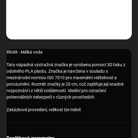
W048 - Mělká voda
DETAILNÍ INFORMACE
ZEPTAT SE
HLÍDAT
W048 - Mělká voda
Tato nápadná výstražná značka je vyrobena pomocí 3D tisku z
odolného PLA plastu. Značka je navržena v souladu s
mezinárodní normou ISO 7010 pro maximální viditelnost a
porozumění. Rozměr značky je 20 cm, což zajišťuje její snadné
rozpoznání i z větší vzdálenosti. Ideální pro označení
potenciálních nebezpečí v různých prostředích.
Zakázkové provedení, velikost lze měnit