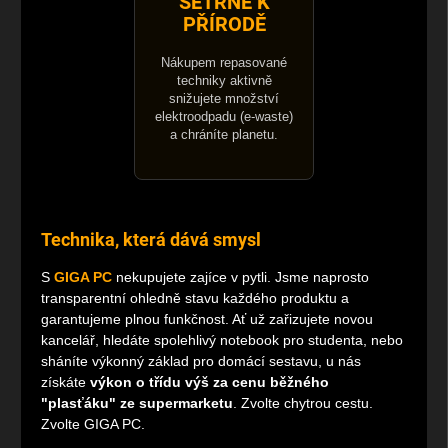
ŠETRNĚ K
PŘÍRODĚ
Nákupem repasované
techniky aktivně
snižujete množství
elektroodpadu (e-waste)
a chráníte planetu.
Technika, která dává smysl
S
GIGA PC
nekupujete zajíce v pytli. Jsme naprosto
transparentní ohledně stavu každého produktu a
garantujeme plnou funkčnost. Ať už zařizujete novou
kancelář, hledáte spolehlivý notebook pro studenta, nebo
sháníte výkonný základ pro domácí sestavu, u nás
získáte
výkon o třídu výš za cenu běžného
"plasťáku" ze supermarketu
. Zvolte chytrou cestu.
Zvolte GIGA PC.