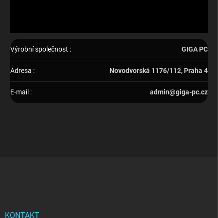
Výrobní společnost
:
GIGA PC
Adresa
:
Novodvorská 1176/112, Praha 4
E-mail
:
admin@giga-pc.cz
Z
á
p
a
t
í
KONTAKT