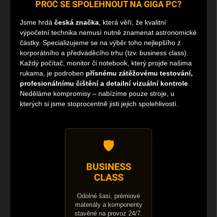
PROČ SE SPOLEHNOUT NA GIGA PC?
Jsme hrdá
česká značka
, která věří, že kvalitní
výpočetní technika nemusí nutně znamenat astronomické
částky. Specializujeme se na výběr toho nejlepšího z
korporátního a předváděcího trhu (tzv. business class).
Každý počítač, monitor či notebook, který projde našima
rukama, je podroben
přísnému zátěžovému testování,
profesionálnímu čištění a detailní vizuální kontrole
.
Neděláme kompromisy – nabízíme pouze stroje, u
kterých si jsme stoprocentně jisti jejich spolehlivostí.
🛡️
BUSINESS
CLASS
Odolné šasi, prémiové
materiály a komponenty
stavěné na provoz 24/7.