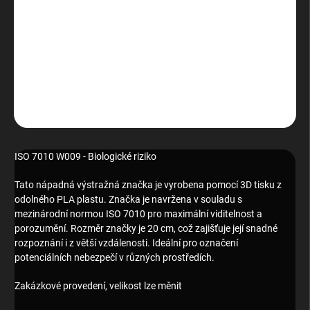
−
+
Přidat do košíku
ISO 7010 W009 - Biologické riziko
DETAILNÍ INFORMACE
ZEPTAT SE
HLÍDAT
ISO 7010 W009 - Biologické riziko
Tato nápadná výstražná značka je vyrobena pomocí 3D tisku z
odolného PLA plastu. Značka je navržena v souladu s
mezinárodní normou ISO 7010 pro maximální viditelnost a
porozumění. Rozměr značky je 20 cm, což zajišťuje její snadné
rozpoznání i z větší vzdálenosti. Ideální pro označení
potenciálních nebezpečí v různých prostředích.
Zakázkové provedení, velikost lze měnit