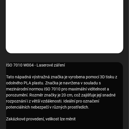
−
+
Přidat do košíku
ISO 7010 W004 - Laserové záření
DETAILNÍ INFORMACE
ZEPTAT SE
HLÍDAT
ISO 7010 W004 - Laserové záření
Tato nápadná výstražná značka je vyrobena pomocí 3D tisku z
odolného PLA plastu. Značka je navržena v souladu s
mezinárodní normou ISO 7010 pro maximální viditelnost a
porozumění. Rozměr značky je 20 cm, což zajišťuje její snadné
rozpoznání i z větší vzdálenosti. Ideální pro označení
potenciálních nebezpečí v různých prostředích.
Zakázkové provedení, velikost lze měnit