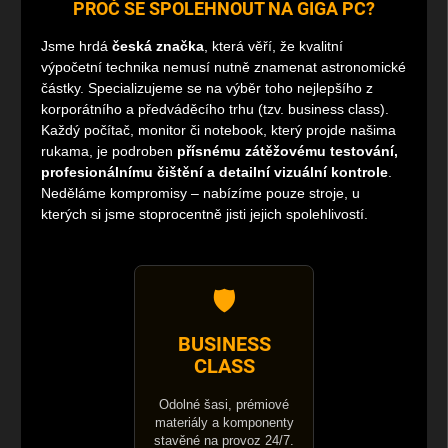
PROČ SE SPOLEHNOUT NA GIGA PC?
Jsme hrdá
česká značka
, která věří, že kvalitní
výpočetní technika nemusí nutně znamenat astronomické
částky. Specializujeme se na výběr toho nejlepšího z
korporátního a předváděcího trhu (tzv. business class).
Každý počítač, monitor či notebook, který projde našima
rukama, je podroben
přísnému zátěžovému testování,
profesionálnímu čištění a detailní vizuální kontrole
.
Neděláme kompromisy – nabízíme pouze stroje, u
kterých si jsme stoprocentně jisti jejich spolehlivostí.
🛡️
BUSINESS
CLASS
Odolné šasi, prémiové
materiály a komponenty
stavěné na provoz 24/7.