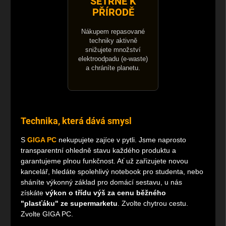
ŠETRNĚ K
PŘÍRODĚ
Nákupem repasované
techniky aktivně
snižujete množství
elektroodpadu (e-waste)
a chráníte planetu.
Technika, která dává smysl
S
GIGA PC
nekupujete zajíce v pytli. Jsme naprosto
transparentní ohledně stavu každého produktu a
garantujeme plnou funkčnost. Ať už zařizujete novou
kancelář, hledáte spolehlivý notebook pro studenta, nebo
sháníte výkonný základ pro domácí sestavu, u nás
získáte
výkon o třídu výš za cenu běžného
"plasťáku" ze supermarketu
. Zvolte chytrou cestu.
Zvolte GIGA PC.