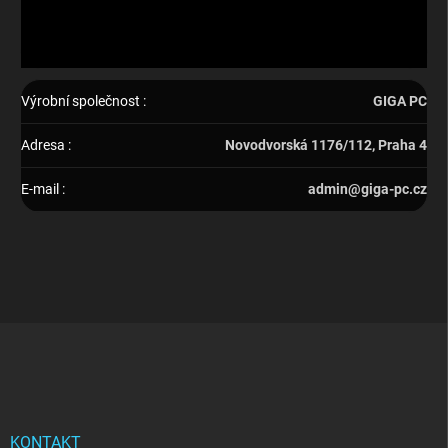
Výrobní společnost
:
GIGA PC
Adresa
:
Novodvorská 1176/112, Praha 4
E-mail
:
admin@giga-pc.cz
Z
á
p
a
t
í
KONTAKT