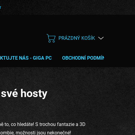
bní podmínky
Poučení o právu na odstoupení od smlouvy
Servis
PRÁZDNÝ KOŠÍK
NÁKUPNÍ
KOŠÍK
KTUJTE NÁS - GIGA PC
OBCHODNÍ PODMÍNKY
TIPY 
 své hosty
 to, co hledáte! S trochou fantazie a 3D
o zombie, možnosti jsou nekonečné!