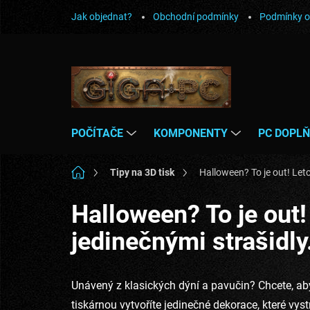
Přejít
Jak objednat?
Obchodní podmínky
Podmínky o
na
obsah
POČÍTAČE
KOMPONENTY
PC DOPL
Domů
Tipy na 3D tisk
Halloween? To je out! Let
Halloween? To je out!
jedinečnými strašidly
Unávený z klasických dýní a pavučin? Chcete, aby
tiskárnou vytvoříte jedinečné dekorace, které vys