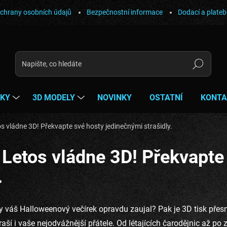
chrany osobních údajů
Bezpečnostní informace
Dodací a plate
Hledat
ŇKY
3D MODELY
NOVINKY
OSTATNÍ
KONTA
os vládne 3D! Překvapte své hosty jedinečnými strašidly.
 Letos vládne 3D! Překvapte
.
 váš Halloweenový večírek opravdu zaujal? Pak je 3D tisk přesně
traší i vaše nejodvážnější přátele. Od létajících čarodějnic až p