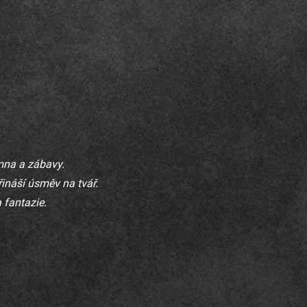
emna a zábavy.
řináší úsměv na tvář.
 fantazie.