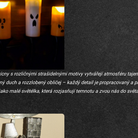
vícny s rozličnými strašidelnými motivy vytvářejí atmosféru taj
ný duch a rozzlobený obličej – každý detail je propracovaný a p
jako malé světélka, která rozjasňují temnotu a zvou nás do světa