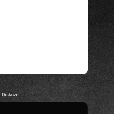
026
MOŽNOSTI DORUČENÍ
Přidat do košíku
neoriginální toner, 6500 kopií
ZEPTAT SE
HLÍDAT
Diskuze