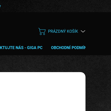
bní podmínky
Poučení o právu na odstoupení od smlouvy
Servis
PRÁZDNÝ KOŠÍK
NÁKUPNÍ
KOŠÍK
KTUJTE NÁS - GIGA PC
OBCHODNÍ PODMÍNKY
TIPY 