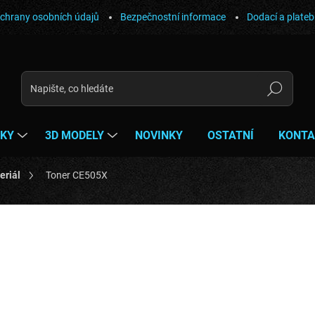
chrany osobních údajů
Bezpečnostní informace
Dodací a plate
Hledat
ŇKY
3D MODELY
NOVINKY
OSTATNÍ
KONTA
eriál
Toner CE505X
ocení
350 Kč
350 Kč bez DPH
Měrná
SKLADEM
(1 KS)