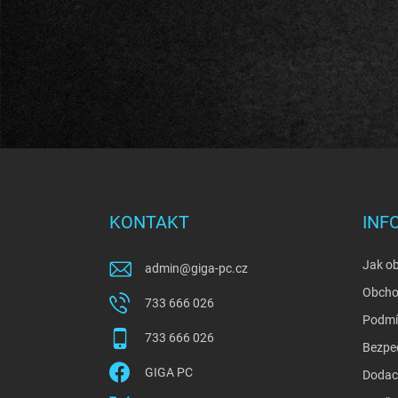
Z
á
p
a
KONTAKT
INF
t
í
Jak o
admin
@
giga-pc.cz
Obcho
733 666 026
Podmí
733 666 026
Bezpe
GIGA PC
Dodací