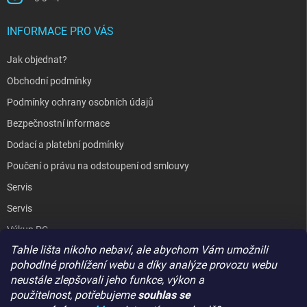
INFORMACE PRO VÁS
Jak objednat?
Obchodní podmínky
Podmínky ochrany osobních údajů
Bezpečnostní informace
Dodací a platební podmínky
Poučení o právu na odstoupení od smlouvy
Servis
Servis
Výkup PC
Tahle lišta nikoho nebaví, ale abychom Vám umožnili
Kopírování / laminování
pohodlné prohlížení webu a díky analýze provozu webu
Hodnocení obchodu
neustále zlepšovali jeho funkce, výkon a
použitelnost,
potřebujeme
souhlas se