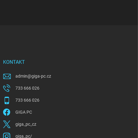
Z
á
p
a
t
í
KONTAKT
admin
@
giga-pc.cz
733 666 026
733 666 026
GIGA PC
giga_pc_cz
giga_pc/