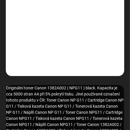
DORUČENÍ
−
+
Přidat do košíku
Originální toner Canon 1382A002 ( NPG11 ) black. Kapacita je cca
5000 stran A4 při 5% pokrytí tisku.
DETAILNÍ INFORMACE
ZEPTAT SE
HLÍDAT
Originální toner Canon 1382A002 ( NPG11 ) black. Kapacita je
cca 5000 stran A4 při 5% pokrytí tisku. Jiné používané označení
tohoto produktu v ČR: Toner Canon NP G11 / Cartridge Canon NP
G11 / Tisková kazeta Canon NP G11 / Tonerová kazeta Canon
NP G11 / Náplň Canon NP G11 / Toner Canon NPG11 / Cartridge
Canon NPG11 / Tisková kazeta Canon NPG11 / Tonerová kazeta
Canon NPG11 / Náplň Canon NPG11 / Toner Canon 1382A002 /