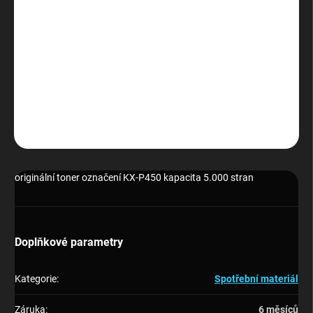
−
+
Přidat do košíku
originální toner označení KX-P450 kapacita 5.000 stran
DETAILNÍ INFORMACE
ZEPTAT SE
HLÍDAT
originální toner označení KX-P450 kapacita 5.000 stran
Doplňkové parametry
Kategorie
:
Spotřební materiál
Záruka
:
6 měsíců