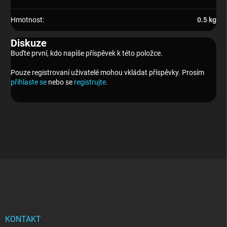
Hmotnost
:
0.5 kg
Diskuze
Buďte první, kdo napíše příspěvek k této položce.
Pouze registrovaní uživatelé mohou vkládat příspěvky. Prosím
přihlaste se
nebo se
registrujte
.
Z
á
p
a
t
í
KONTAKT