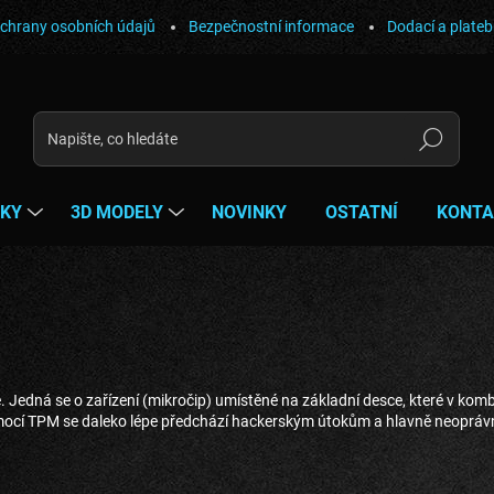
chrany osobních údajů
Bezpečnostní informace
Dodací a plate
Hledat
ŇKY
3D MODELY
NOVINKY
OSTATNÍ
KONTA
. Jedná se o zařízení (mikročip) umístěné na základní desce, které v k
ocí TPM se daleko lépe předchází hackerským útokům a hlavně neopráv