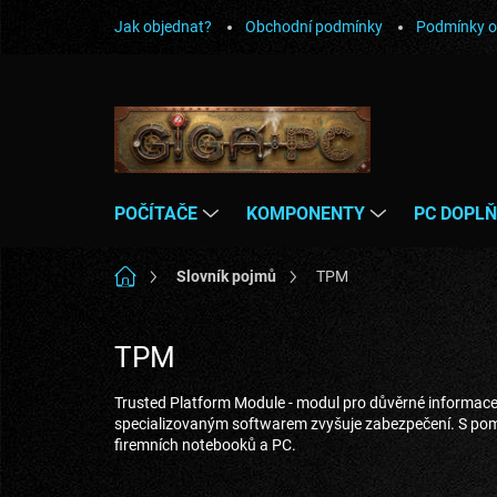
Přejít
Jak objednat?
Obchodní podmínky
Podmínky o
na
obsah
POČÍTAČE
KOMPONENTY
PC DOPL
Domů
Slovník pojmů
TPM
TPM
Trusted Platform Module - modul pro důvěrné informace
specializovaným softwarem zvyšuje zabezpečení. S pom
firemních notebooků a PC.