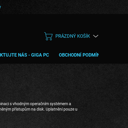
bní podmínky
Poučení o právu na odstoupení od smlouvy
Servis
PRÁZDNÝ KOŠÍK
NÁKUPNÍ
KOŠÍK
KTUJTE NÁS - GIGA PC
OBCHODNÍ PODMÍNKY
TIPY 
ombinaci s vhodným operačním systémem a
něným přístupům na disk. Uplatnění pouze u