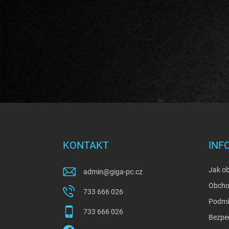
Z
á
p
a
KONTAKT
INF
t
í
Jak o
admin
@
giga-pc.cz
Obcho
733 666 026
Podmí
733 666 026
Bezpe