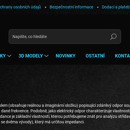
chrany osobních údajů
Bezpečnostní informace
Dodací a plate
Hledat
ŇKY
3D MODELY
NOVINKY
OSTATNÍ
KONTA
íslem (obsahuje reálnou a imaginární složku) popisující zdánlivý odpor so
dané frekvence. Podobně, jako elektrický odpor charakterizuje vlastnos
edance je základní vlastností, kterou potřebujeme znát pro analýzu stříd
se dvěma vývody), který má určitou impedanci.