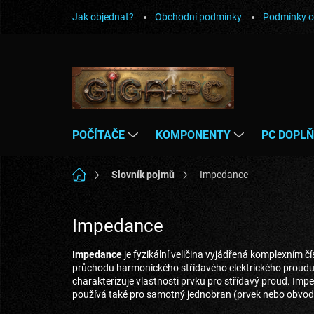
Přejít
Jak objednat?
Obchodní podmínky
Podmínky o
na
obsah
POČÍTAČE
KOMPONENTY
PC DOPL
Domů
Slovník pojmů
Impedance
Impedance
Impedance
je fyzikální veličina vyjádřená komplexním č
průchodu harmonického střídavého elektrického proudu 
charakterizuje vlastnosti prvku pro střídavý proud. Imp
používá také pro samotný jednobran (prvek nebo obvod 