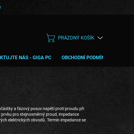
bní podmínky
Poučení o právu na odstoupení od smlouvy
Servis
PRÁZDNÝ KOŠÍK
NÁKUPNÍ
KOŠÍK
KTUJTE NÁS - GIGA PC
OBCHODNÍ PODMÍNKY
TIPY 
učástky a fázový posuv napětí proti proudu při
ti prvku pro stejnosměrný proud, impedance
avých elektrických obvodů. Termín impedance se