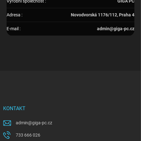
Výrobní společnost
:
GIGA PC
Adresa
:
Novodvorská 1176/112, Praha 4
E-mail
:
admin@giga-pc.cz
Z
á
p
a
t
í
KONTAKT
admin
@
giga-pc.cz
733 666 026