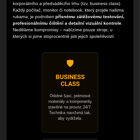
korporátního a předváděcího trhu (tzv. business class).
Každý počítač, monitor či notebook, který projde našima
rukama, je podroben
přísnému zátěžovému testování,
profesionálnímu čištění a detailní vizuální kontrole
.
Neděláme kompromisy – nabízíme pouze stroje, u
kterých si jsme stoprocentně jisti jejich spolehlivostí.
🛡️
BUSINESS
CLASS
Odolné šasi, prémiové
materiály a komponenty
stavěné na provoz 24/7.
Technika navržená tak,
aby vydržela.