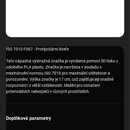
ISO 7010 F007 - Protipožární dveře
DETAILNÍ INFORMACE
ZEPTAT SE
HLÍDAT
ISO 7010 F007 - Protipožární dveře
Tato nápadná výstražná značka je vyrobena pomocí 3D tisku z
odolného PLA plastu. Značka je navržena v souladu s
mezinárodní normou ISO 7010 pro maximální viditelnost a
porozumění. Výška značky je 17 cm, což zajišťuje její snadné
rozpoznání i z větší vzdálenosti. Ideální pro označení
potenciálních nebezpečí v různých prostředích.
Doplňkové parametry