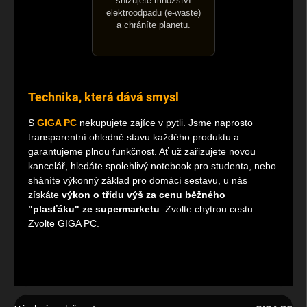
snižujete množství
elektroodpadu (e-waste)
a chráníte planetu.
Technika, která dává smysl
S
GIGA PC
nekupujete zajíce v pytli. Jsme naprosto
transparentní ohledně stavu každého produktu a
garantujeme plnou funkčnost. Ať už zařizujete novou
kancelář, hledáte spolehlivý notebook pro studenta, nebo
sháníte výkonný základ pro domácí sestavu, u nás
získáte
výkon o třídu výš za cenu běžného
"plasťáku" ze supermarketu
. Zvolte chytrou cestu.
Zvolte GIGA PC.