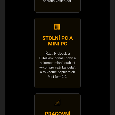
ochrana vašich dat.
🏢
STOLNÍ PC A
MINI PC
Řada ProDesk a
EliteDesk přináší tichý a
nekompromisně stabilní
výkon pro vaši kancelář,
a to včetně populárních
Mini formátů.
📐
PRACOVNÍ