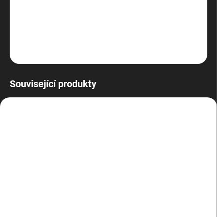
Windows 10 Pro
DETAILNÍ INFORMACE
ZEPTAT SE
HLÍDAT
Související produkty
BAZAR
SKLADEM
(18 KS)
Phison M.2 NGFF 2242
32GB S9 SSL032GMFC6-