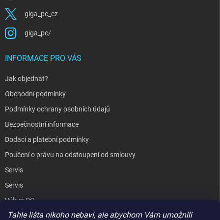
giga_pc_cz
giga_pc/
INFORMACE PRO VÁS
Jak objednat?
Obchodní podmínky
Podmínky ochrany osobních údajů
Bezpečnostní informace
Dodací a platební podmínky
Poučení o právu na odstoupení od smlouvy
Servis
Servis
Výkup PC
Tahle lišta nikoho nebaví, ale abychom Vám umožnili
Kopírování / laminování