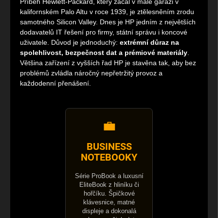
Příběh Hewlett-Packard, který začal v malé garáži v
kalifornském Palo Altu v roce 1939, je ztělesněním zrodu
samotného Silicon Valley. Dnes je HP jedním z největších
dodavatelů IT řešení pro firmy, státní správu i koncové
uživatele. Důvod je jednoduchý:
extrémní důraz na
spolehlivost, bezpečnost dat a prémiové materiály
.
Většina zařízení z vyšších řad HP je stavěna tak, aby bez
problémů zvládla náročný nepřetržitý provoz a
každodenní přenášení.
💼
BUSINESS
NOTEBOOKY
Série ProBook a luxusní
EliteBook z hliníku či
hořčíku. Špičkové
klávesnice, matné
displeje a dokonalá