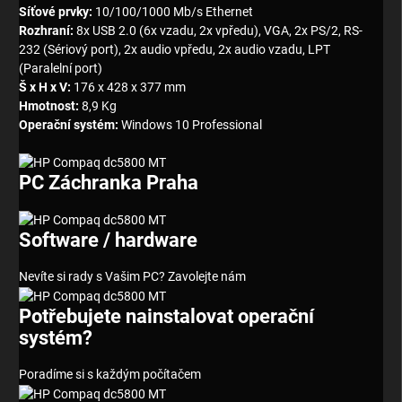
Síťové prvky:
10/100/1000 Mb/s Ethernet
Rozhraní:
8x USB 2.0 (6x vzadu, 2x vpředu), VGA, 2x PS/2, RS-
232 (Sériový port), 2x audio vpředu, 2x audio vzadu, LPT
(Paralelní port)
Š x H x V:
176 x 428 x 377 mm
Hmotnost:
8,9 Kg
Operační systém:
Windows 10 Professional
PC Záchranka Praha
Software / hardware
Nevíte si rady s Vašim PC? Zavolejte nám
Potřebujete nainstalovat operační
systém?
Poradíme si s každým počítačem