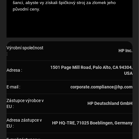
šanci, abyste vy získali špičkový stroj za zlomek jeho
původní ceny.
Výrobní společnost
HP Inc.
:
1501 Page Mill Road, Palo Alto, CA 94304,
Adresa
:
USA
E-mail
:
corporate.compliance@hp.com
Zástupce výrobce v
HP Deutschland GmbH
EU
:
Adresa zástupce v
HP HQ-TRE, 71025 Boeblingen, Germany
EU
: