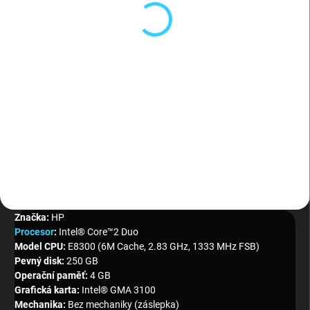
S9D-1 SSD Solid State
197 Kč
197 Kč bez DPH
Do košíku
Phison M.2 NGFF 2242 32GB S9
SSL032GMFC6-S9D-1 SSD Solid
State
Značka:
HP
Procesor
:
Intel® Core™2 Duo
Model CPU:
E8300 (6M Cache, 2.83 GHz, 1333 MHz FSB)
Pevný disk:
250 GB
Operační paměť:
4 GB
Grafická karta:
Intel® GMA 3100
Mechanika:
Bez mechaniky (záslepka)