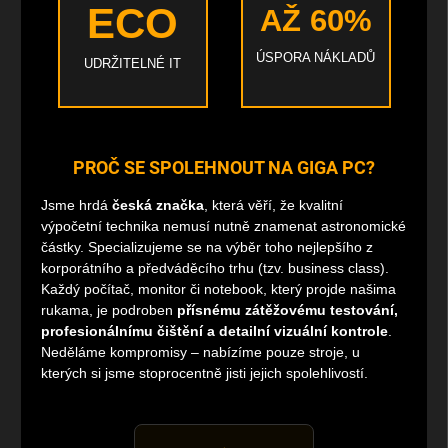
ECO
AŽ 60%
ÚSPORA NÁKLADŮ
UDRŽITELNÉ IT
PROČ SE SPOLEHNOUT NA GIGA PC?
Jsme hrdá
česká značka
, která věří, že kvalitní
výpočetní technika nemusí nutně znamenat astronomické
částky. Specializujeme se na výběr toho nejlepšího z
korporátního a předváděcího trhu (tzv. business class).
Každý počítač, monitor či notebook, který projde našima
rukama, je podroben
přísnému zátěžovému testování,
profesionálnímu čištění a detailní vizuální kontrole
.
Neděláme kompromisy – nabízíme pouze stroje, u
kterých si jsme stoprocentně jisti jejich spolehlivostí.