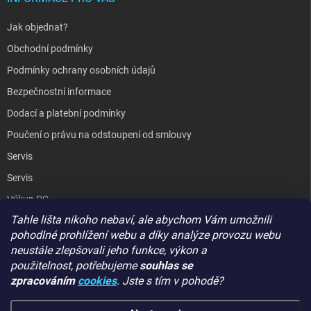
Jak objednat?
Obchodní podmínky
Podmínky ochrany osobních údajů
Bezpečnostní informace
Dodací a platební podmínky
Poučení o právu na odstoupení od smlouvy
Servis
Servis
Výkup PC
Tahle lišta nikoho nebaví, ale abychom Vám umožnili
Kopírování / laminování
pohodlné prohlížení webu a díky analýze provozu webu
Hodnocení obchodu
neustále zlepšovali jeho funkce, výkon a
použitelnost,
potřebujeme
souhlas se
zpracováním
cookies
. Jste s tím v pohodě?
GIGA PC