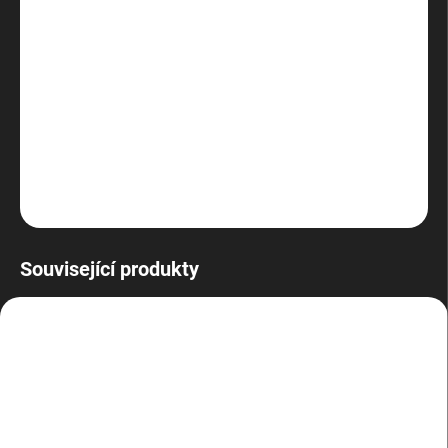
cena:
MOŽNOSTI
DORUČENÍ
−
+
Přidat do košíku
Moderní ptačí budka z poloviny století
ZEPTAT SE
HLÍDAT
Související produkty