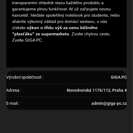
transparentní ohledně stavu každého produktu a
garantujeme plnou funkčnost. Ať už zařizujete novou
kancelář, hledáte spolehlivý notebook pro studenta, nebo
sháníte výkonný základ pro domácí sestavu, u nás
získáte
výkon o třídu výš za cenu běžného
"plasťáku" ze supermarketu
. Zvolte chytrou cestu.
Zvolte GIGA PC.
Výrobní společnost
:
GIGA PC
Adresa
:
Novodvorská 1176/112, Praha 4
E-mail
:
admin@giga-pc.cz