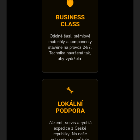
🛡️
BUSINESS
CLASS
Odolné šasi, prémiové
materiály a komponenty
stavěné na provoz 24/7.
Technika navržená tak,
aby vydržela.
🔧
LOKÁLNÍ
PODPORA
Zázemí, servis a rychlá
expedice z České
republiky. Na naše
odborníky se můžete