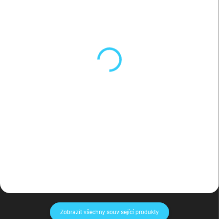
VYROBÍME NA ZAKÁZKU
VYROBÍME NA ZAKÁZKU
ToonBird kouzelná ptačí
ToonBird kouzelná ptačí
budka
budka v2.0
2 637,80 Kč
3 388 Kč
2 180 Kč bez DPH
2 800 Kč bez DPH
Do košíku
Do košíku
3D tištěná ToonBird kouzelná
3D tištěná ToonBird kouzelná
ptačí budka
ptačí budka
Zobrazit všechny související produkty