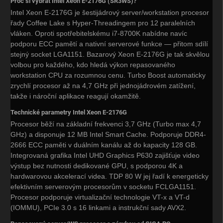
Proč si vybrat Intel Xeon E-2176G (SR3WS)?
Intel Xeon E-2176G je šestijádrový server/workstation procesor
řady Coffee Lake s Hyper-Threadingem pro 12 paralelních
vláken. Oproti spotřebitelskému i7-8700K nabídne navíc
podporu ECC pamětí a nativní serverové funkce — přitom sdílí
stejný socket LGA1151. Bazarový Xeon E-2176G je tak skvělou
volbou pro každého, kdo hledá výkon repasovaného
workstation CPU za rozumnou cenu. Turbo Boost automaticky
zrychlí procesor až na 4,7 GHz při jednojádrovém zatížení,
takže i nároční aplikace reagují okamžitě.
Technické parametry Intel Xeon E-2176G
Procesor běží na základní frekvenci 3,7 GHz (Turbo max 4,7
GHz) a disponuje 12 MB Intel Smart Cache. Podporuje DDR4-
2666 ECC paměti v duálním kanálu až do kapacity 128 GB.
Integrovaná grafika Intel UHD Graphics P630 zajišťuje video
výstup bez nutnosti dedikované GPU, s podporou 4K a
hardwarovou akcelerací videa. TDP 80 W jej řadí k energeticky
efektivním serverovým procesorům v socketu FCLGA1151.
Procesor podporuje virtualizační technologie VT-x a VT-d
(IOMMU), PCIe 3.0 s 16 linkami a instrukční sady AVX2.