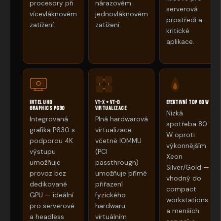
procesory při
nárazovém
serverová
vícevláknovém
jednovláknovém
prostředí a
zatížení.
zatížení.
kritické
aplikace.
Intel UHD
VT-x + VT-d
Efektivní TDP 80 W
Graphics P630
virtualizace
Nízká
Integrovaná
Plná hardwarová
spotřeba 80
grafika P630 s
virtualizace
W oproti
podporou 4K
včetně IOMMU
výkonnějším
výstupu
(PCI
Xeon
umožňuje
passthrough)
Silver/Gold —
provoz bez
umožňuje přímé
vhodný do
dedikované
přiřazení
compact
GPU — ideální
fyzického
workstations
pro serverové
hardwaru
a menších
a headless
virtuálním