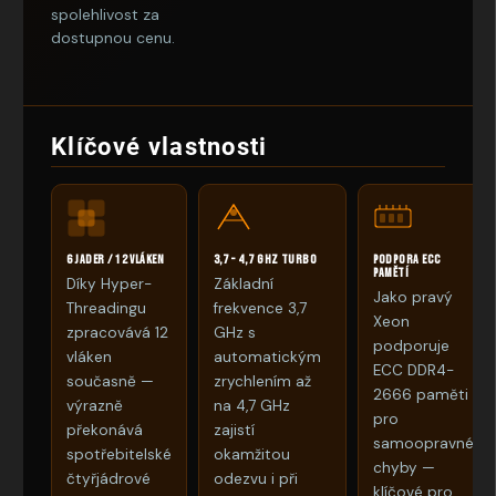
spolehlivost za
dostupnou cenu.
Klíčové vlastnosti
6 jader / 12 vláken
3,7 – 4,7 GHz Turbo
Podpora ECC
pamětí
Díky Hyper-
Základní
Jako pravý
Threadingu
frekvence 3,7
Xeon
zpracovává 12
GHz s
podporuje
vláken
automatickým
ECC DDR4-
současně —
zrychlením až
2666 paměti
výrazně
na 4,7 GHz
pro
překonává
zajistí
samoopravné
spotřebitelské
okamžitou
chyby —
čtyřjádrové
odezvu i při
klíčové pro