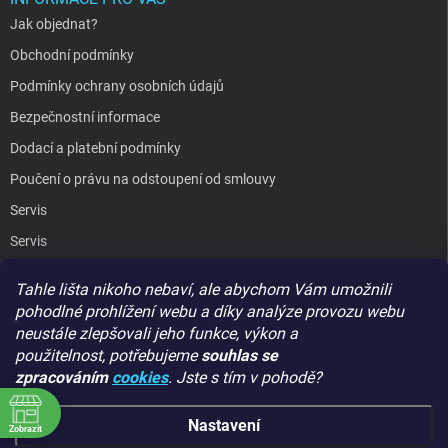
Jak objednat?
Obchodní podmínky
Podmínky ochrany osobních údajů
Bezpečnostní informace
Dodací a platební podmínky
Poučení o právu na odstoupení od smlouvy
Servis
Servis
Výkup PC
Tahle lišta nikoho nebaví, ale abychom Vám umožnili
Kopírování / laminování
pohodlné prohlížení webu a díky analýze provozu webu
neustále zlepšovali jeho funkce, výkon a
Hodnocení obchodu
použitelnost,
potřebujeme
souhlas se
zpracováním
cookies
. Jste s tím v pohodě?
GIGA PC
Nastavení
Zobrazit