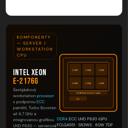
ZEPTAT SE
HLÍDAT
KOMPONENTY
— SERVER /
WORKSTATION
CPU
Intel Xeon
CORE
CORE
CORE
E-2176G
CORE
CORE
CORE
Šestijádrový
12 MB Intel Smart Cache
workstation
procesor
IMC
s podporou
ECC
pamětí, Turbo Boosten
až 4,7 GHz a
DDR4
ECC
UHD P630 iGPU
integrovanou grafikou
FCLGA1151 · SR3WS · 80W TDP
UHD P630 — serverová