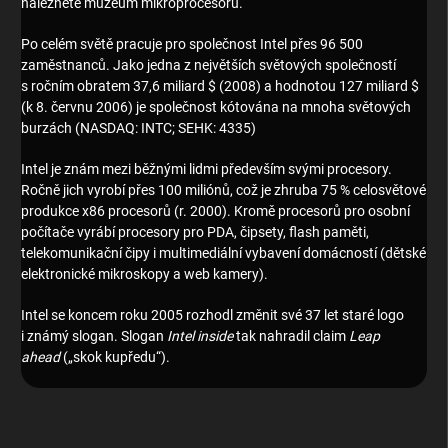
naleznete muzeum mikroprocesorů.
Po celém světě pracuje pro společnost Intel přes 96 500
zaměstnanců. Jako jedna z největších světových společností
s ročním obratem 37,6 miliard $ (2008) a hodnotou 127 miliard $
(k 8. červnu 2006) je společnost kótována na mnoha světových
burzách (NASDAQ: INTC; SEHK: 4335)
Intel je znám mezi běžnými lidmi především svými procesory.
Ročně jich vyrobí přes 100 miliónů, což je zhruba 75 % celosvětové
produkce x86 procesorů (r. 2000). Kromě procesorů pro osobní
počítače vyrábí procesory pro PDA, čipsety, flash paměti,
telekomunikační čipy i multimediální vybavení domácností (dětské
elektronické mikroskopy a web kamery).
Intel se koncem roku 2005 rozhodl změnit své 37 let staré logo
i známý slogan. Slogan
Intel inside
tak nahradil claim
Leap
ahead
(„skok kupředu“).