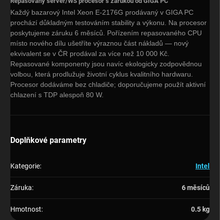
Repasovaný server/WS procesor s zárukou od GIGA PC
Každý bazarový Intel Xeon E-2176G prodávaný v GIGA PC
prochází důkladným testováním stability a výkonu. Na procesor
poskytujeme záruku 6 měsíců. Pořízením repasovaného CPU
místo nového dílu ušetříte výraznou část nákladů — nový
ekvivalent se v ČR prodával za více než 10 000 Kč.
Repasované komponenty jsou navíc ekologicky zodpovědnou
volbou, která prodlužuje životní cyklus kvalitního hardwaru.
Procesor dodáváme bez chladiče; doporučujeme použít aktivní
chlazení s TDP alespoň 80 W.
Doplňkové parametry
Kategorie
:
Intel
Záruka
:
6 měsíců
Hmotnost
:
0.5 kg