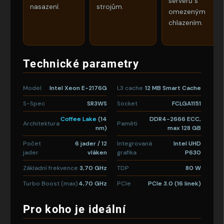
serverů s
nasazení.
strojům.
omezeným
chlazením.
Technické parametry
Model
Intel Xeon E-2176G
L3 cache
12 MB Smart Cache
S-Spec
SR3WS
Socket
FCLGA1151
Coffee Lake
(14
DDR4-2666 ECC,
Architektura
Paměti
nm)
max 128 GB
Počet
6 jader / 12
Integrovaná
Intel UHD
jader
vláken
grafika
P630
Základní frekvence
3,70 GHz
TDP
80 W
Turbo Boost (max)
4,70 GHz
PCIe
PCIe 3.0 (16 linek)
Pro koho je ideální