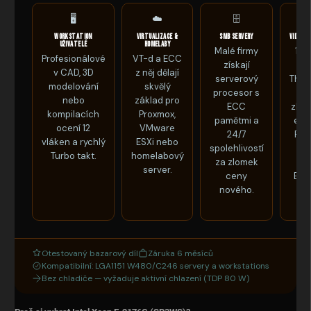
🖥️
☁️
🗄️
Workstation
Virtualizace &
SMB servery
Video &
uživatelé
homelaby
Malé firmy
12 
Profesionálové
VT-d a ECC
získají
Hy
v CAD, 3D
z něj dělají
serverový
Thre
modelování
skvělý
procesor s
vý
nebo
základ pro
ECC
zkrá
kompilacích
Proxmox,
pamětmi a
exp
ocení 12
VMware
24/7
Pre
vláken a rychlý
ESXi nebo
spolehlivostí
Da
Turbo takt.
homelabový
za zlomek
n
server.
ceny
Ble
nového.
Otestovaný bazarový díl
Záruka 6 měsíců
Kompatibilní: LGA1151 W480/C246 servery a workstations
Bez chladiče — vyžaduje aktivní chlazení (TDP 80 W)