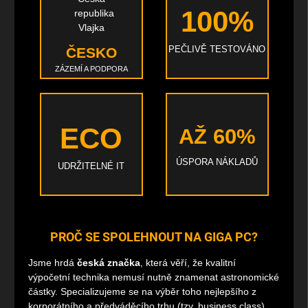
100%
PEČLIVĚ TESTOVÁNO
ČESKO
ZÁZEMÍ A PODPORA
ECO
AŽ 60%
ÚSPORA NÁKLADŮ
UDRŽITELNÉ IT
PROČ SE SPOLEHNOUT NA GIGA PC?
Jsme hrdá
česká značka
, která věří, že kvalitní
výpočetní technika nemusí nutně znamenat astronomické
částky. Specializujeme se na výběr toho nejlepšího z
korporátního a předváděcího trhu (tzv. business class).