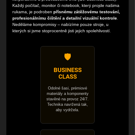
Každý počítač, monitor či notebook, který projde našima
rukama, je podroben
přísnému zátěžovému testování,
profesionálnímu čištění a detailní vizuální kontrole
.
Neděláme kompromisy – nabízíme pouze stroje, u
kterých si jsme stoprocentně jisti jejich spolehlivostí.
🛡️
BUSINESS
CLASS
Odolné šasi, prémiové
materiály a komponenty
stavěné na provoz 24/7.
Technika navržená tak,
aby vydržela.