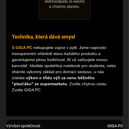
elektroodpadu (e-waste)
a chráníte planetu.
Technika, která dává smysl
S
GIGA PC
nekupujete zajíce v pytli. Jsme naprosto
transparentní ohledně stavu každého produktu a
garantujeme plnou funkčnost. Ať už zařizujete novou
kancelář, hledáte spolehlivý notebook pro studenta, nebo
sháníte výkonný základ pro domácí sestavu, u nás
získáte
výkon o třídu výš za cenu běžného
"plasťáku" ze supermarketu
. Zvolte chytrou cestu.
Zvolte GIGA PC.
Výrobní společnost
:
GIGA PC