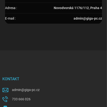
Adresa
:
Novodvorská 1176/112, Praha 4
E-mail
:
admin@giga-pc.cz
Z
á
p
a
t
í
KONTAKT
admin
@
giga-pc.cz
733 666 026