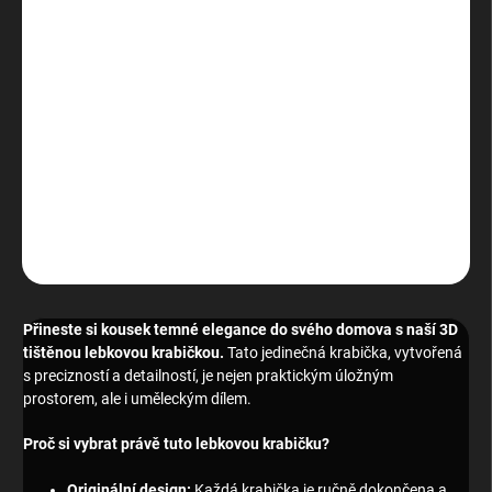
DORUČENÍ
−
+
Přidat do košíku
Unikátní úložný prostor ve tvaru lebky. Ideální pro odkládání
šperků, drobných předmětů nebo jako stylová dekorace.
DETAILNÍ INFORMACE
ZEPTAT SE
HLÍDAT
Přineste si kousek temné elegance do svého domova s naší 3D
tištěnou lebkovou krabičkou.
Tato jedinečná krabička, vytvořená
s precizností a detailností, je nejen praktickým úložným
prostorem, ale i uměleckým dílem.
Proč si vybrat právě tuto lebkovou krabičku?
Originální design:
Každá krabička je ručně dokončena a