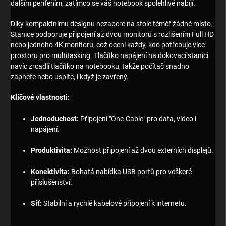
dalším periferiím, zatímco se váš notebook spolehlivě nabíjí.
Díky kompaktnímu designu nezabere na stole téměř žádné místo.
Stanice podporuje připojení až dvou monitorů s rozlišením Full HD
nebo jednoho 4K monitoru, což ocení každý, kdo potřebuje více
prostoru pro multitasking. Tlačítko napájení na dokovací stanici
navíc zrcadlí tlačítko na notebooku, takže počítač snadno
zapnete nebo uspíte, i když je zavřený.
Klíčové vlastnosti:
Jednoduchost:
Připojení "One-Cable" pro data, video i
napájení.
Produktivita:
Možnost připojení až dvou externích displejů.
Konektivita:
Bohatá nabídka USB portů pro veškeré
příslušenství.
Síť:
Stabilní a rychlé kabelové připojení k internetu.