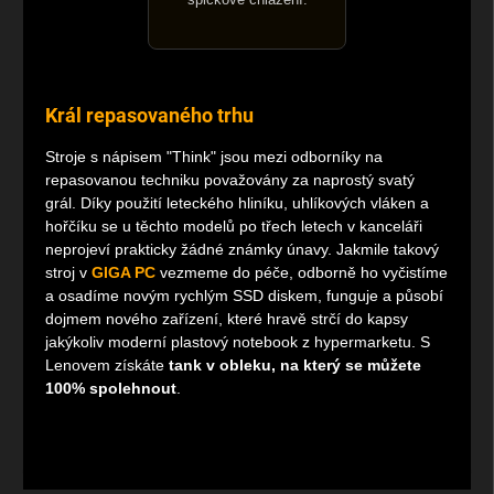
špičkové chlazení.
Král repasovaného trhu
Stroje s nápisem "Think" jsou mezi odborníky na
repasovanou techniku považovány za naprostý svatý
grál. Díky použití leteckého hliníku, uhlíkových vláken a
hořčíku se u těchto modelů po třech letech v kanceláři
neprojeví prakticky žádné známky únavy. Jakmile takový
stroj v
GIGA PC
vezmeme do péče, odborně ho vyčistíme
a osadíme novým rychlým SSD diskem, funguje a působí
dojmem nového zařízení, které hravě strčí do kapsy
jakýkoliv moderní plastový notebook z hypermarketu. S
Lenovem získáte
tank v obleku, na který se můžete
100% spolehnout
.