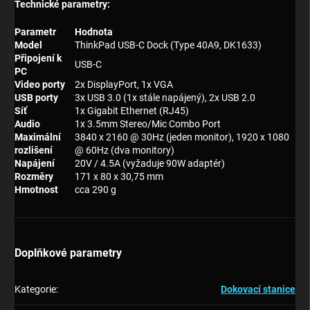
Technické parametry:
Parametr
Hodnota
Model
ThinkPad USB-C Dock (Type 40A9, DK1633)
Připojení k
USB-C
PC
Video porty
2x DisplayPort, 1x VGA
USB porty
3x USB 3.0 (1x stále napájený), 2x USB 2.0
Síť
1x Gigabit Ethernet (RJ45)
Audio
1x 3.5mm Stereo/Mic Combo Port
Maximální
3840 x 2160 @ 30Hz (jeden monitor), 1920 x 1080
rozlišení
@ 60Hz (dva monitory)
Napájení
20V / 4.5A (vyžaduje 90W adaptér)
Rozměry
171 x 80 x 30,75 mm
Hmotnost
cca 290 g
Doplňkové parametry
Kategorie
:
Dokovací stanice