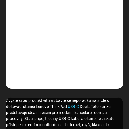
Měrná
VYPRODÁNO
cena:
MOŽNOSTI
DORUČENÍ
Univerzální dokovací stanice pro notebooky s rozhraním
USB-C
.
Rozšiřte svou pracovní plochu o další monitory a příslušenství
pomocí jediného kabelu.
Konfigurace:
2x DisplayPort, 1x VGA, 3x
USB 3.0, 2x USB 2.0, Gigabit Ethernet, Audio Jack. Podpora
nabíjení notebooku (až 60W).
DETAILNÍ INFORMACE
ZEPTAT SE
HLÍDAT
Zvyšte svou produktivitu a zbavte se nepořádku na stole s
dokovací stanicí Lenovo ThinkPad
USB-C
Dock. Toto zařízení
představuje ideální řešení pro moderní kanceláře i domácí
pracovny. Stačí připojit jediný USB-C kabel a okamžitě získáte
přístup k externím monitorům, síti internet, myši, klávesnici i