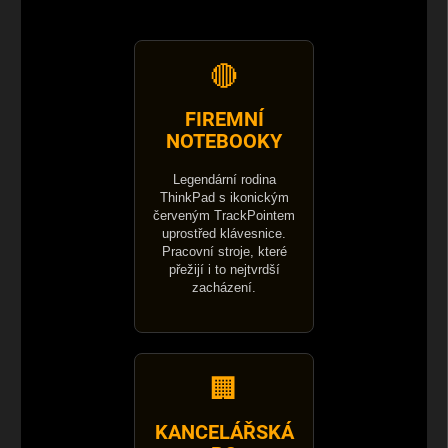
🔴
FIREMNÍ
NOTEBOOKY
Legendární rodina
ThinkPad s ikonickým
červeným TrackPointem
uprostřed klávesnice.
Pracovní stroje, které
přežijí i to nejtvrdší
zacházení.
🏢
KANCELÁŘSKÁ