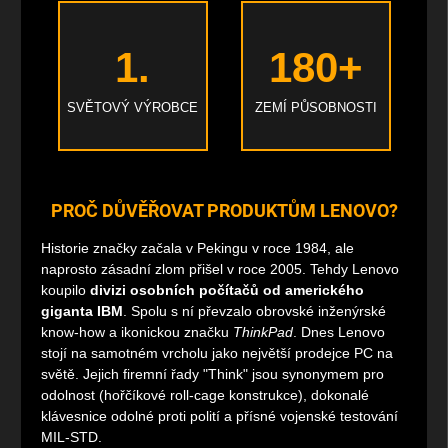
1.
180+
SVĚTOVÝ VÝROBCE
ZEMÍ PŮSOBNOSTI
PROČ DŮVĚŘOVAT PRODUKTŮM LENOVO?
Historie značky začala v Pekingu v roce 1984, ale
naprosto zásadní zlom přišel v roce 2005. Tehdy Lenovo
koupilo
divizi osobních počítačů od amerického
giganta IBM
. Spolu s ní převzalo obrovské inženýrské
know-how a ikonickou značku
ThinkPad
. Dnes Lenovo
stojí na samotném vrcholu jako největší prodejce PC na
světě. Jejich firemní řady "Think" jsou synonymem pro
odolnost (hořčíkové roll-cage konstrukce), dokonalé
klávesnice odolné proti polití a přísné vojenské testování
MIL-STD.