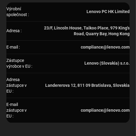
Výrobní
Lenovo PC HK Limited
společnost
:
23/F, Lincoln House, Taikoo Place, 979 King's
Adresa
:
Road, Quarry Bay, Hong Kong
E-mail
:
compliance@lenovo.com
Zástupce
Lenovo (Slovakia) s.r.o.
výrobce v EU
:
Adresa
zástupce v
Landererova 12, 811 09 Bratislava, Slovakia
EU
:
E-mail
zástupce v
compliance@lenovo.com
EU
: