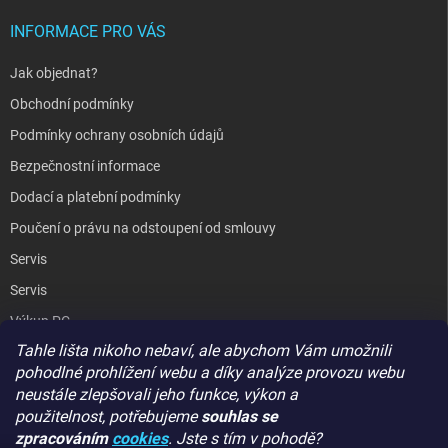
INFORMACE PRO VÁS
Jak objednat?
Obchodní podmínky
Podmínky ochrany osobních údajů
Bezpečnostní informace
Dodací a platební podmínky
Poučení o právu na odstoupení od smlouvy
Servis
Servis
Výkup PC
Tahle lišta nikoho nebaví, ale abychom Vám umožnili
Kopírování / laminování
pohodlné prohlížení webu a díky analýze provozu webu
Hodnocení obchodu
neustále zlepšovali jeho funkce, výkon a
použitelnost,
potřebujeme
souhlas se
zpracováním
cookies
. Jste s tím v pohodě?