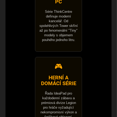
PC
Série ThinkCentre
definuje moderní
kancelář. Od
spolehlivých Tower skříní
až po fenomenální "Tiny"
modely s objemem
pouhého jednoho litru.
🎮
HERNÍ A
DOMÁCÍ SÉRIE
Řada IdeaPad pro
každodenní zábavu a
prémiová divize Legion
pro hráče vyžadující
nekompromisní výkon a