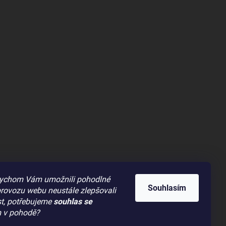
 abychom Vám umožnili pohodlné
Souhlasím
provozu webu neustále zlepšovali
t,
potřebujeme
souhlas se
ím v pohodě?