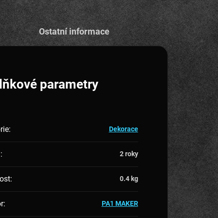
Ostatní informace
lňkové parametry
rie
:
Dekorace
a
:
2 roky
ost
:
0.4 kg
r
:
PA1 MAKER