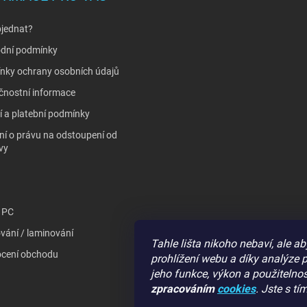
bjednat?
dní podmínky
nky ochrany osobních údajů
čnostní informace
 a platební podmínky
í o právu na odstoupení od
vy
 PC
vání / laminování
Tahle lišta nikoho nebaví, ale
cení obchodu
prohlížení webu a díky analýze 
jeho funkce, výkon a použitelnos
zpracováním
cookies
. Jste s t
GIGA PC