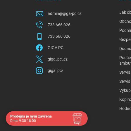
t
í
Jak o
admin
@
giga-pc.cz
Obcho
733 666 026
Podmí
733 666 026
Bezpe
GIGA PC
Dodací
Poučen
giga_pc_cz
smlou
giga_pc/
Servis
Servis
Výkup
Kopíro
Hodno
Prodejna je nyní zavřena
Dnes 9:30-18:00
Skrýt
Navštivte nás osobně