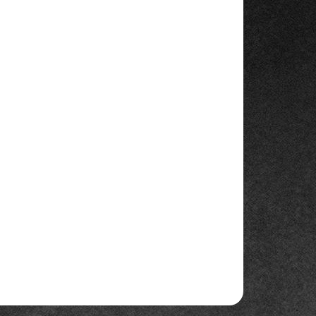
Přidat do košíku
dný zejména na kaktusy a sukulenty
ZEPTAT SE
HLÍDAT