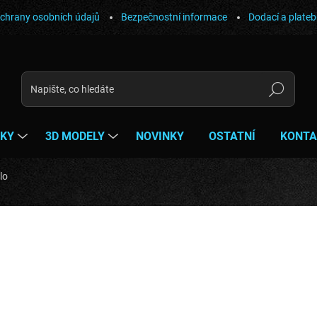
chrany osobních údajů
Bezpečnostní informace
Dodací a plate
Hledat
ŇKY
3D MODELY
NOVINKY
OSTATNÍ
KONTA
lo
ocení
ZNAČKA:
GIGA PC
940 Kč
776,90 Kč bez DPH