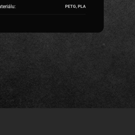
teriálu
:
PETG, PLA